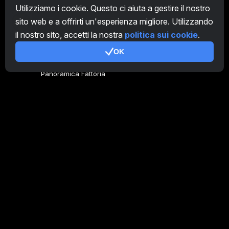
Utilizziamo i cookie. Questo ci aiuta a gestire il nostro
sito web e a offrirti un'esperienza migliore. Utilizzando
IT
il nostro sito, accetti la nostra
politica sui cookie
.
OK
Genera codice
Panoramica Fattoria
Panoramica Minatore
CryptoTab
Programma Affiliato
Addizionale
Condizioni d'uso
Termini di utilizzo di Programma Affiliato
Politica della privacy
Gestione dei Cookie