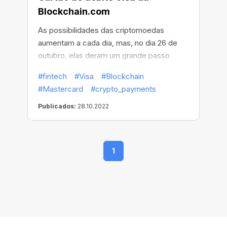
Blockchain.com
As possibilidades das criptomoedas
aumentam a cada dia, mas, no dia 26 de
outubro, elas deram um grande passo
adiante! Nesse dia, a
Blockchain.com
— a
#fintech
#Visa
#Blockchain
empresa de serviços financeiros em
#Mastercard
#crypto_payments
criptomoedas mais popular do mundo —
mostrou ao mundo seu novo
Publicados:
28.10.2022
Blockchain.com Visa® Card.
1