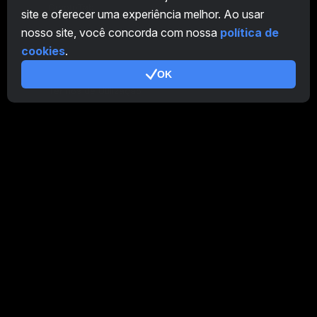
CryptoTab
site e oferecer uma experiência melhor. Ao usar
nosso site, você concorda com nossa
política de
Programa de Afiliados
cookies
.
Adicional
OK
Termos de Utilização
Termos de Uso do Programa de Afiliados
Política de Privacidade
Política de cookies
Tutorial Demo
/
Real
Nossos produtos
CT Farm para Android
CT Farm para iOS
PRO
Versão Web do CT Farm
PRO