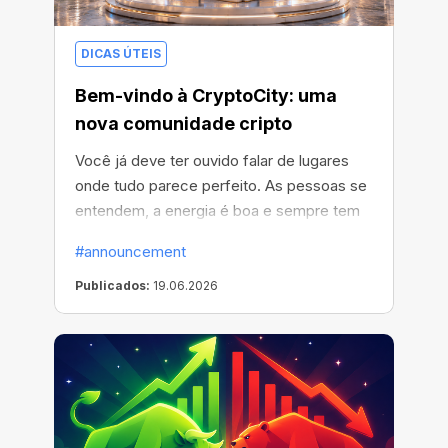
DICAS ÚTEIS
Bem-vindo à CryptoCity: uma
nova comunidade cripto
Você já deve ter ouvido falar de lugares
onde tudo parece perfeito. As pessoas se
entendem, a energia é boa e sempre tem
algo interessante acontecendo. Por
#announcement
exemplo, sorteios semanais de
criptomoedas: mineradores, boosts,
Publicados:
19.06.2026
criptomoedas e muito mais!