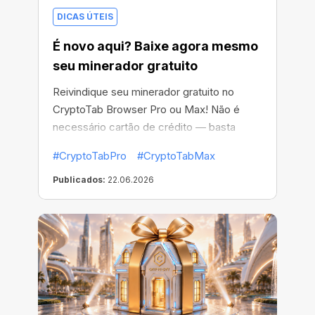
DICAS ÚTEIS
É novo aqui? Baixe agora mesmo
seu minerador gratuito
Reivindique seu minerador gratuito no
CryptoTab Browser Pro ou Max! Não é
necessário cartão de crédito — basta
baixar o aplicativo, ativar seu presente e
#CryptoTabPro
#CryptoTabMax
transformar seu tempo online em
criptomoedas.
Publicados:
22.06.2026