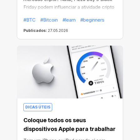
Friday podem influenciar a atividade cripto
mais do que parece.
#BTC
#Bitcoin
#learn
#beginners
Publicados:
27.05.2026
DICAS ÚTEIS
Coloque todos os seus
dispositivos Apple para trabalhar