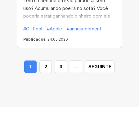
Tem um iPhone ou iPad parado aí sem
uso? Acumulando poeira no sofá? Você
poderia estar ganhando dinheiro com ele
na CT Pool!
#CTPool
#Apple
#announcement
Publicados:
24.05.2026
1
2
3
…
SEGUINTE