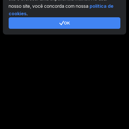
nosso site, você concorda com nossa
política de
Programa de Afiliados
cookies
.
Adicional
OK
Termos de Utilização
Termos de Uso do Programa de Afiliados
Política de Privacidade
Política de cookies
Tutorial Demo
/
Real
Nossos produtos
CT Farm para Android
CT Farm para iOS
PRO
Versão Web do CT Farm
PRO
Ligado como