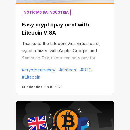
NOTÍCIAS DA INDÚSTRIA
Easy crypto payment with
Litecoin VISA
Thanks to the Litecoin Visa virtual card,
synchronized with Apple, Google, and
Samsung Pay, users can now pay for
millions of goods and services with
#cryptocurrency
#fintech
#BTC
Litecoin and other popular cryptos in a
#Litecoin
matter of minutes.
Publicados:
08.10.2021