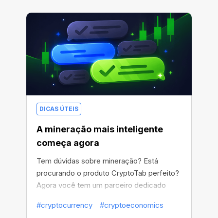
DICAS ÚTEIS
A mineração mais inteligente
começa agora
Tem dúvidas sobre mineração? Está
procurando o produto CryptoTab perfeito?
Agora você tem um parceiro dedicado
para maximizar seus resultados.
#cryptocurrency
#cryptoeconomics