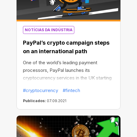
NOTÍCIAS DA INDÚSTRIA
PayPal’s crypto campaign steps
on an international path
One of the world’s leading payment
processors, PayPal launches its
cryptocurrency services in the UK starting
from late August 2021.
#cryptocurrency
#fintech
Publicados:
07.09.2021