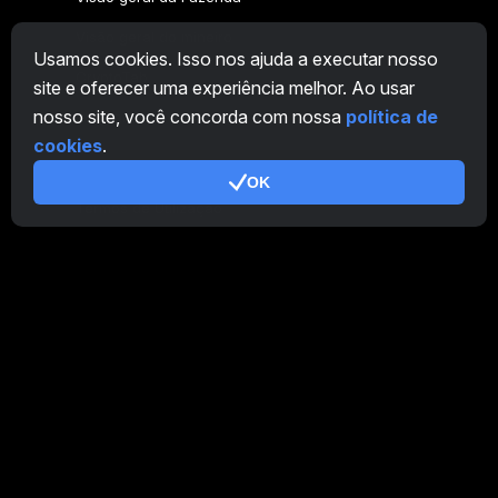
Visão geral do mineiro
Usamos cookies. Isso nos ajuda a executar nosso
CryptoTab
site e oferecer uma experiência melhor. Ao usar
nosso site, você concorda com nossa
política de
Programa de Afiliados
cookies
.
Adicional
OK
Termos de Utilização
Termos de Uso do Programa de Afiliados
Política de Privacidade
Política de cookies
Tutorial Demo
/
Real
Nossos produtos
CT Farm para Android