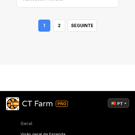
possible thanks to MasterCard’s
partnership with such fintech and
blockchain companies as Evolve, Paxos,
1
2
SEGUINTE
and Circle. The partnership is aimed at
ensuring that cryptocurrency cardholders
can pay for goods and services wherever
MasterCard is accepted.
PT
Geral
Visão geral da Fazenda