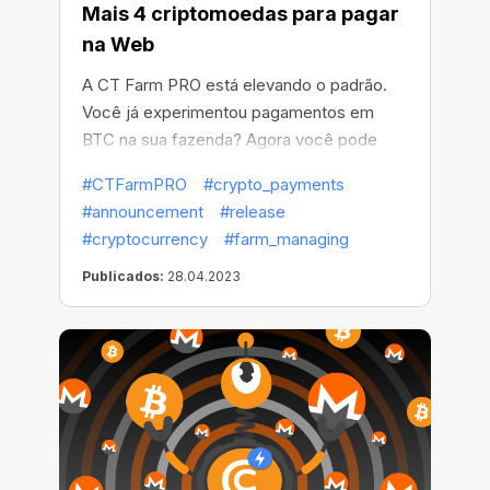
Mais 4 criptomoedas para pagar
na Web
A СT Farm PRO está elevando o padrão.
Você já experimentou pagamentos em
BTC na sua fazenda? Agora você pode
fazer compras rápidas e fáceis na Web
#CTFarmPRO
#crypto_payments
com mais quatro criptomoedas populares.
#announcement
#release
#cryptocurrency
#farm_managing
Publicados:
28.04.2023