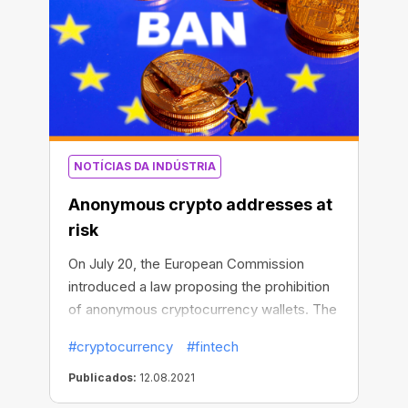
NOTÍCIAS DA INDÚSTRIA
Anonymous crypto addresses at
risk
On July 20, the European Commission
introduced a law proposing the prohibition
of anonymous cryptocurrency wallets. The
project offers to oblige companies
#cryptocurrency
#fintech
involved in cryptocurrency transfers to
track the personal data of senders and
Publicados:
12.08.2021
recipients of digital assets, including a full