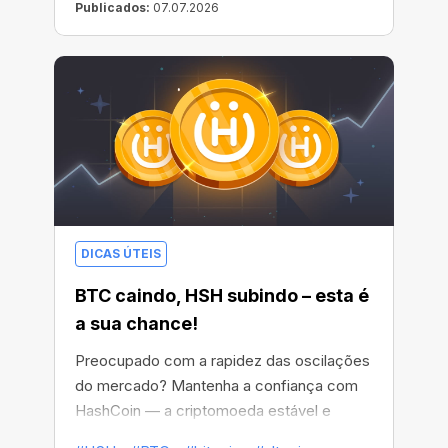
Publicados:
07.07.2026
DICAS ÚTEIS
BTC caindo, HSH subindo – esta é
a sua chance!
Preocupado com a rapidez das oscilações
do mercado? Mantenha a confiança com
HashCoin — a criptomoeda estável e
rentável da CryptoTab, projetada para