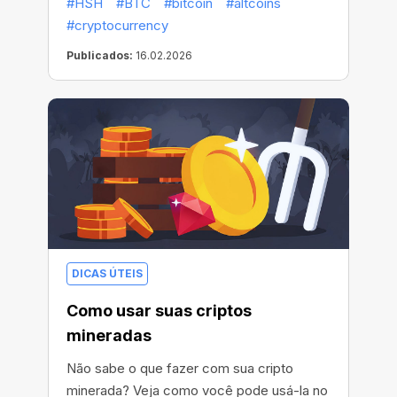
#HSH
#BTC
#bitcoin
#altcoins
ganhos previsíveis.
#cryptocurrency
Publicados:
16.02.2026
DICAS ÚTEIS
Como usar suas criptos
mineradas
Não sabe o que fazer com sua cripto
minerada? Veja como você pode usá-la no