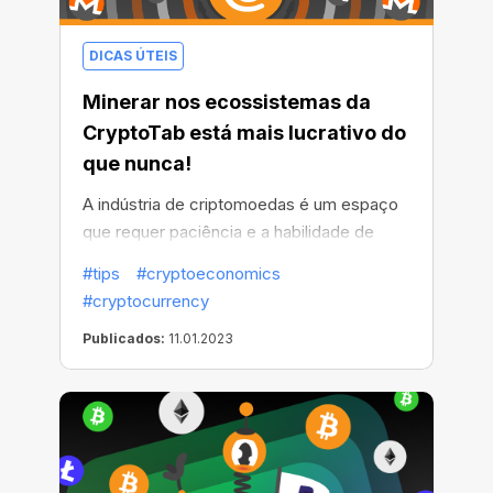
DICAS ÚTEIS
Minerar nos ecossistemas da
CryptoTab está mais lucrativo do
que nunca!
A indústria de criptomoedas é um espaço
que requer paciência e a habilidade de
escolher o momento certo. E este ano
#tips
#cryptoeconomics
começou com ótimas novidades para os
#cryptocurrency
usuários da CryptoTab, porque a eficiência
Publicados:
11.01.2023
da mineração no ecossistema cresceu de
uma forma incrível e continua a crescer!