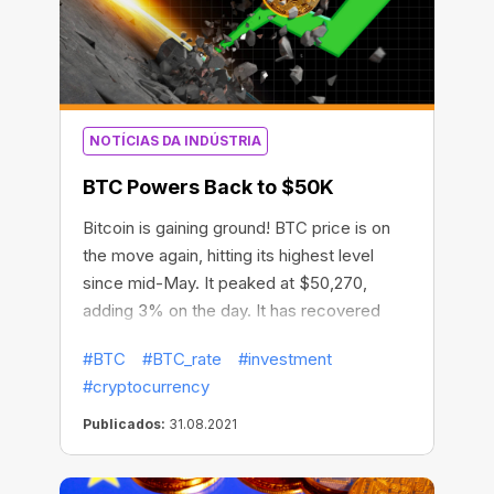
NOTÍCIAS DA INDÚSTRIA
BTC Powers Back to $50K
Bitcoin is gaining ground! BTC price is on
the move again, hitting its highest level
since mid-May. It peaked at $50,270,
adding 3% on the day. It has recovered
more than 72% since June. The crypto
#BTC
#BTC_rate
#investment
asset’s overall market valuation is currently
#cryptocurrency
at $942 billion. This could be a sign that the
“capitulation period has ended and the
Publicados:
31.08.2021
market is back on solid ground,” Coin
Metrics wrote in a Tuesday newsletter.