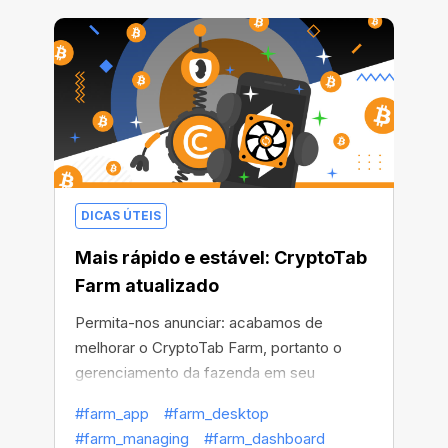
DICAS ÚTEIS
Mais rápido e estável: CryptoTab
Farm atualizado
Permita-nos anunciar: acabamos de
melhorar o CryptoTab Farm, portanto o
gerenciamento da fazenda em seu
smartphone ficou mais simples, mais
#farm_app
#farm_desktop
conveniente e mais intuitivo.
#farm_managing
#farm_dashboard