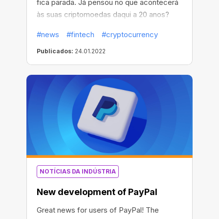
fica parada. Já pensou no que acontecerá
às suas criptomoedas daqui a 20 anos?
50? As pessoas estão acostumadas a
#news
#fintech
#cryptocurrency
repassar sua fortuna para a futura geração
ou deixá-la no nome de seus parentes e
Publicados:
24.01.2022
entes mais próximos.
NOTÍCIAS DA INDÚSTRIA
New development of PayPal
Great news for users of PayPal! The