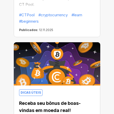
CT Pool.
#CTPool
#cryptocurrency
#learn
#beginners
Publicados:
12.11.2025
DICAS ÚTEIS
Receba seu bônus de boas-
vindas em moeda real!