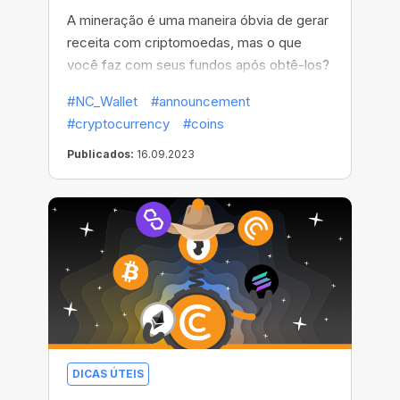
A mineração é uma maneira óbvia de gerar
receita com criptomoedas, mas o que
você faz com seus fundos após obtê-los?
#NC_Wallet
#announcement
#cryptocurrency
#coins
Publicados:
16.09.2023
DICAS ÚTEIS