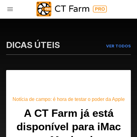
DICAS ÚTEIS
VER TODOS
Notícia de campo: é hora de testar o poder da Apple
A CT Farm já está
disponível para iMac