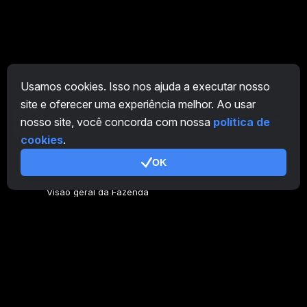
Usamos cookies. Isso nos ajuda a executar nosso
site e oferecer uma experiência melhor. Ao usar
nosso site, você concorda com nossa
política de
PT
cookies
.
OK
Geral
Visão geral da Fazenda
Visão geral do mineiro
CryptoTab
Programa de Afiliados
Adicional