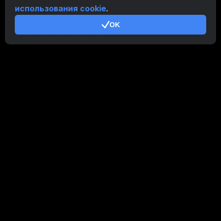
использования cookie
.
Дополнительно
OK
Условия использования
Правила Партнерской Программы
Политика конфиденциальности
Политика использования cookies
Руководство Demo
/
Real
Наши продукты
CT Farm для Android
CT Farm для iOS
PRO
CT Farm Веб-версия
PRO
Оставайтесь на связи