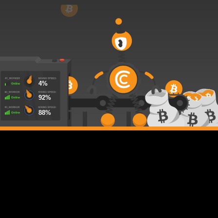
58%
4%
81%