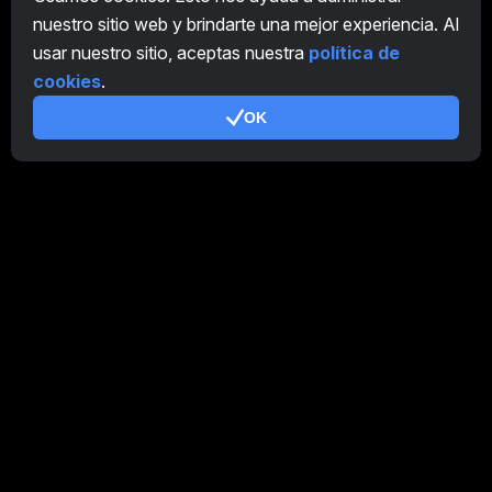
CryptoTab
nuestro sitio web y brindarte una mejor experiencia. Al
usar nuestro sitio, aceptas nuestra
política de
Programa de Afiliación
cookies
.
Adicional
OK
Términos de uso
Condiciones de uso de Programa de Afiliación
Política de privacidad
Política de cookies
Tutorial Demo
/
Real
Nuestros productos
CT Farm para Android
CT Farm para iOS
PRO
Versión web de CT Farm
PRO