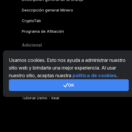
Descripción general Minero
CryptoTab
Programa de Afiliación
Adicional
Términos de uso
Usamos cookies. Esto nos ayuda a administrar nuestro
Condiciones de uso de Programa de Afiliación
sitio web y brindarte una mejor experiencia. Al usar
nuestro sitio, aceptas nuestra
política de cookies
.
Política de privacidad
OK
Política de cookies
Tutorial Demo
/
Real
Nuestros productos
CT Farm para Android