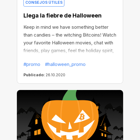
CONSEJOS ÚTILES
Llega la fiebre de Halloween
Keep in mind we have something better
than candies – the witching Bitcoins! Watch
your favorite Halloween movies, chat with
friends, play games, feel the holiday spirit,
and keep mining at the same time. Get all
#promo
#halloween_promo
the treats right away and have a frightfully
fun Halloween!
Publicado:
26.10.2020