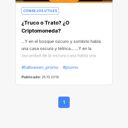
CONSEJOS ÚTILES
¿Truco o Trato? ¿O
Criptomoneda?
...Y en el bosque oscuro y sombrío había
una casa oscura y tétrica... ...Y en la
oscuridad de la oscura casa había una
habitación oscura y tenebrosa... ...Y en la
#halloween_promo
#promo
oscuridad, en la habitación oscura, se
entreveía la silueta oscura y borrosa de un
Publicado:
25.10.2019
hombre con un ordenador portátil oscuro y
siniestro apoyado en sus rodillas... ...¡Y
ganaba criptomonedas mientras navegaba
1
por la web porque es terroríficamente
provechoso!