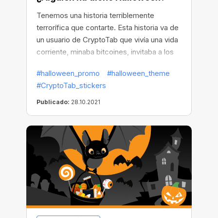
Tenemos una historia terriblemente
terrorífica que contarte. Esta historia va de
un usuario de CryptoTab que vivía una vida
corriente, minaba bitcoines, invitaba a los
amigos a unirse a su red, pero... no revisó
#halloween_promo
#halloween_theme
su Telegram y pasó algo horrible... ¡Se
#CryptoTab_stickers
perdió los nuevos adhesivos CryptoBot!
Publicado:
28.10.2021