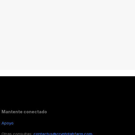
Mantente conectado
Apoyo
Otras consultas:
contactus@cryptotabfarm.com