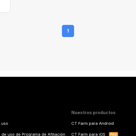
1
Nuestros productos
 uso
CT Farm para Android
 de uso de Programa de Afiliación
CT Farm para iOS
PRO