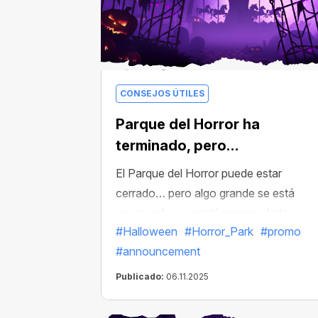
CONSEJOS ÚTILES
Parque del Horror ha
terminado, pero…
El Parque del Horror puede estar
cerrado… pero algo grande se está
acercando — manténganse alerta,
#Halloween
#Horror_Park
#promo
mineros
#announcement
Publicado:
06.11.2025