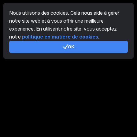
Aperçu Mineur
Nous utilisons des cookies. Cela nous aide à gérer
CryptoTab
notre site web et à vous offrir une meilleure
expérience. En utilisant notre site, vous acceptez
Programme d'Affiliation
notre
politique en matière de cookies
.
Additionnel
OK
Conditions d’utilisation
Conditions d'utilisation de Programme d'Affiliation
Politique de confidentialité
Politique relative aux cookies
Tutoriel Demo
/
Real
Nos produits
CT Farm pour Android
CT Farm pour iOS
PRO