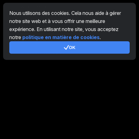
Aperçu Mineur
Nous utilisons des cookies. Cela nous aide à gérer
CryptoTab
notre site web et à vous offrir une meilleure
expérience. En utilisant notre site, vous acceptez
Programme d'Affiliation
notre
politique en matière de cookies
.
Additionnel
OK
Conditions d’utilisation
Conditions d'utilisation de Programme d'Affiliation
Politique de confidentialité
Politique relative aux cookies
Tutoriel Demo
/
Real
Nos produits
CT Farm pour Android
CT Farm pour iOS
PRO