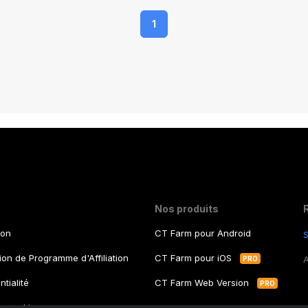
1
Nos produits
ion
CT Farm pour Android
S
tion de Programme d'Affiliation
CT Farm pour iOS
PRO
ntialité
CT Farm Web Version
PRO
ux cookies