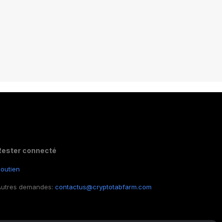
Rester connecté
outien
Autres demandes:
contactus@cryptotabfarm.com