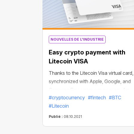
NOUVELLES DE L'INDUSTRIE
Easy crypto payment with
Litecoin VISA
Thanks to the Litecoin Visa virtual card,
synchronized with Apple, Google, and
Samsung Pay, users can now pay for
#cryptocurrency
#fintech
#BTC
millions of goods and services with
#Litecoin
Litecoin and other popular cryptos in a
matter of minutes.
Publié :
08.10.2021