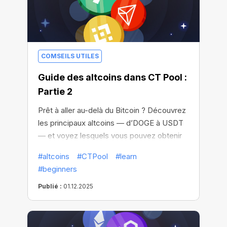
COMSEILS UTILES
Guide des altcoins dans CT Pool :
Partie 2
Prêt à aller au-delà du Bitcoin ? Découvrez
les principaux altcoins — d’DOGE à USDT
— et voyez lesquels vous pouvez obtenir
dans CT Pool !
#altcoins
#CTPool
#learn
#beginners
Publié :
01.12.2025