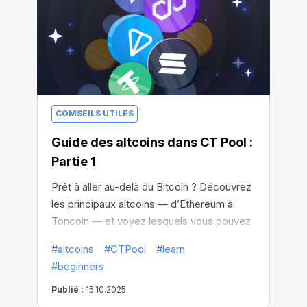
COMSEILS UTILES
Guide des altcoins dans CT Pool :
Partie 1
Prêt à aller au-delà du Bitcoin ? Découvrez
les principaux altcoins — d’Ethereum à
Toncoin — et voyez lesquels vous pouvez
obtenir dans CT Pool !
#altcoins
#CTPool
#learn
#beginners
Publié :
15.10.2025