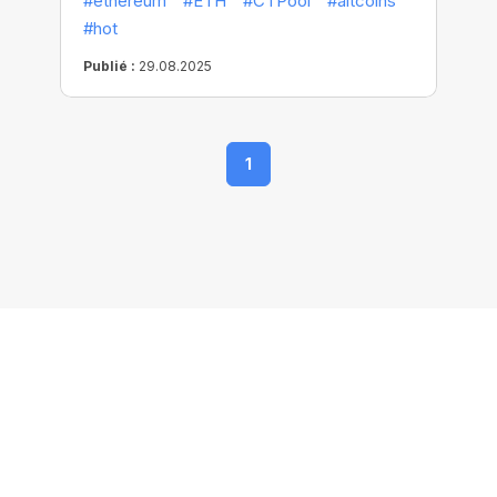
#ethereum
#ETH
#CTPool
#altcoins
#hot
Publié :
29.08.2025
1