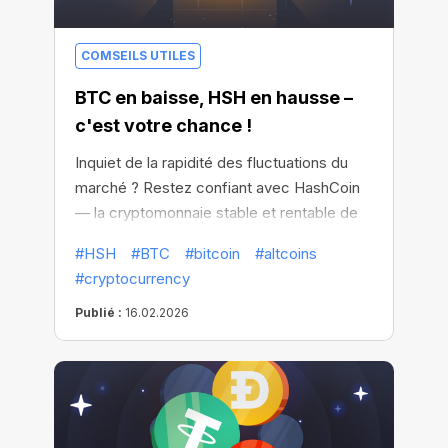
COMSEILS UTILES
BTC en baisse, HSH en hausse –
c'est votre chance !
Inquiet de la rapidité des fluctuations du
marché ? Restez confiant avec HashCoin
— la cryptomonnaie stable et rentable de
CryptoTab, conçue pour des gains
#HSH
#BTC
#bitcoin
#altcoins
prévisibles.
#cryptocurrency
Publié :
16.02.2026