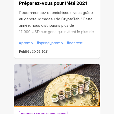
Préparez-vous pour l'été 2021
Recommencez et enrichissez-vous grâce
au généreux cadeau de CryptoTab ! Cette
année, nous distribuons plus de
17 000 USD aux gens qui invitent le plus de
nouveaux utilisateurs. Invitez autant de
#promo
#spring_promo
#contest
personnes que possible afin de gagner
l'une des cinq récompenses principales.
Publié :
30.03.2021