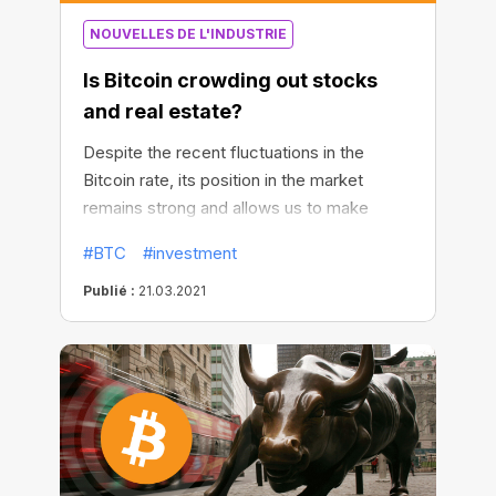
NOUVELLES DE L'INDUSTRIE
Is Bitcoin crowding out stocks
and real estate?
Despite the recent fluctuations in the
Bitcoin rate, its position in the market
remains strong and allows us to make
positive forecasts. In particular, it can be
#BTC
#investment
expected that in the nearest future people
will hold Bitcoin instead of investing in
Publié :
21.03.2021
stocks, bonds, or real estate.