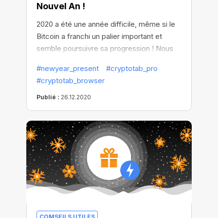
Nouvel An !
2020 a été une année difficile, même si le
Bitcoin a franchi un palier important et
semble poursuivre sa progression ! Nous
voulons vous remercier d'être avec nous,
#newyear_present
#cryptotab_pro
et vous offrir le meilleur cadeau pour
#cryptotab_browser
améliorer votre minage : CryptoTab PRO à
- 50 % ! Il est temps de commencer le
Publié :
26.12.2020
minage dans la bonne humeur et de fêter la
nouvelle année avec plus de revenus !
COMSEILS UTILES