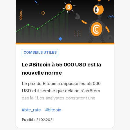
navigateur et il est encore plus efficace à
présent.
COMSEILS UTILES
Le #Bitcoin à 55 000 USD est la
nouvelle norme
Le prix du Bitcoin a dépassé les 55 000
USD et il semble que cela ne s'arrêtera
pas là ! Les analystes constatent une
augmentation constante de l'afflux de
#btc_rate
#bitcoin
stablecoins et prédisent que le cours du
Bitcoin pourrait doubler pour atteindre 100
Publié :
21.02.2021
000 USD d'ici à la fin de l'année. Et on peut