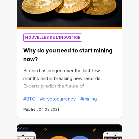
NOUVELLES DE L'INDUSTRIE
Why do you need to start mining
now?
Bitcoin has surged over the last few
months and is breaking new records.
Experts predict the future of
cryptocurrency, and global companies
#BTC
#cryptocurrency
#mining
continue to invest more in BTC. The
question is, will it continue to rise, and
Publié :
04.03.2021
should you start the race for Bitcoins now?