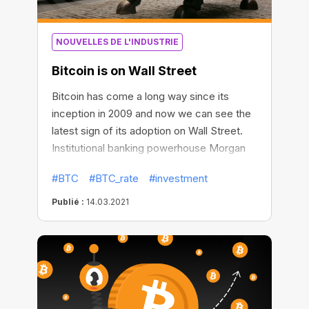
NOUVELLES DE L'INDUSTRIE
Bitcoin is on Wall Street
Bitcoin has come a long way since its
inception in 2009 and now we can see the
latest sign of its adoption on Wall Street.
Institutional banking powerhouse Morgan
Stanley will give accredited wealth
#BTC
#BTC_rate
#investment
management clients access to BTC
investing. It will be the first big U.S. bank to
Publié :
14.03.2021
make such an offer.