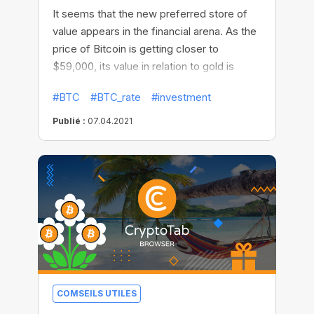
It seems that the new preferred store of
value appears in the financial arena. As the
price of Bitcoin is getting closer to
$59,000, its value in relation to gold is
approaching new all-time highs! Measured
#BTC
#BTC_rate
#investment
against gold, the price of Bitcoin recently
reached 34.94 ounces. It has more than
Publié :
07.04.2021
doubled in the past three months and
nearly sevenfold since October 2020.
COMSEILS UTILES