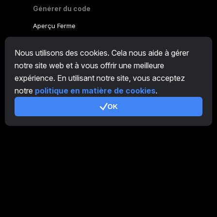
Générer du code
Aperçu Ferme
Aperçu Mineur
Nous utilisons des cookies. Cela nous aide à gérer
CryptoTab
notre site web et à vous offrir une meilleure
expérience. En utilisant notre site, vous acceptez
Programme d'Affiliation
notre
politique en matière de cookies
.
Additionnel
OK
Conditions d’utilisation
Conditions d'utilisation de Programme d'Affiliation
Politique de confidentialité
Politique relative aux cookies
Tutoriel Demo
/
Real
Nos produits