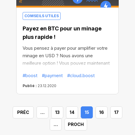
COMSEILS UTILES
Payez en BTC pour un minage
plus rapide !
Vous pensez à payer pour amplifier votre
minage en USD ? Nous avons une
meilleure option ! Vous pouvez maintenant
payer Cloud.Boost avec vos fonds CT !
#boost
#payment
#cloud.boost
Lorsque vous aurez encaissé vos BTC,
pensez à les réinvestir dans le minage pour
Publié :
23.12.2020
obtenir encore plus de profits par la suite !
Activez Cloud.Boost au prix historiquement
bas et minez jusqu'à 15 fois plus vite !
PRÉC
…
13
14
15
16
17
…
PROCH