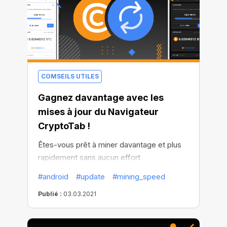
COMSEILS UTILES
Gagnez davantage avec les
mises à jour du Navigateur
CryptoTab !
Êtes-vous prêt à miner davantage et plus
rapidement sans aucun effort
supplémentaire ? Voulez-vous augmenter
#android
#update
#mining_speed
vos revenus en permettant au minage de
Publié :
03.03.2021
rester actif à tout moment ? Nous avons
pensé à tout et rendu tout cela possible.
Nous avons amélioré notre Android