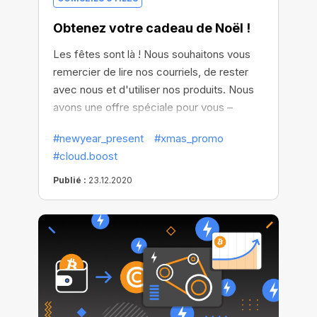
Obtenez votre cadeau de Noël !
Les fêtes sont là ! Nous souhaitons vous
remercier de lire nos courriels, de rester
avec nous et d'utiliser nos produits. Nous
avons une offre spéciale pour vous –
Cloud.Boost X2 Gratuit. Gagnez plus durant
#newyear_present
#xmas_promo
ce Noël !
#cloud.boost
Publié :
23.12.2020