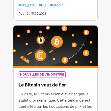
d'autres œuvres d'art numériques pour
très prometteuse, vous pouvez encore
#btc_rate
#PC
#bitcoin
attirer l'attention des investisseurs et des
rejoindre les rangs des investisseurs à
amateurs d'art sur cette nouvelle forme
grand succès !
Publié :
15.02.2021
d'investissement.
NOUVELLES DE L'INDUSTRIE
Le Bitcoin vaut de l'or !
En 2020, le Bitcoin semble avoir acquis le
statut d'or numérique. Cette tendance est
confortée par les fluctuations de prix et les