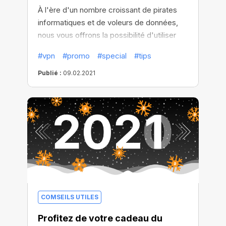
À l'ère d'un nombre croissant de pirates
informatiques et de voleurs de données,
nous vous offrons la possibilité d'utiliser
gratuitement le CT VPN et de bénéficier
#vpn
#promo
#special
#tips
d'essais gratuits pendant 5 ans! Avec CT
VPN, vous ne préserverez pas seulement
Publié :
09.02.2021
la confidentialité de vos données et de
votre localisation, mais vous aurez
également accès à n'importe quel site web
dans le monde, vous bénéficierez d'une
connexion à haut débit, et bien plus encore
!
COMSEILS UTILES
Profitez de votre cadeau du