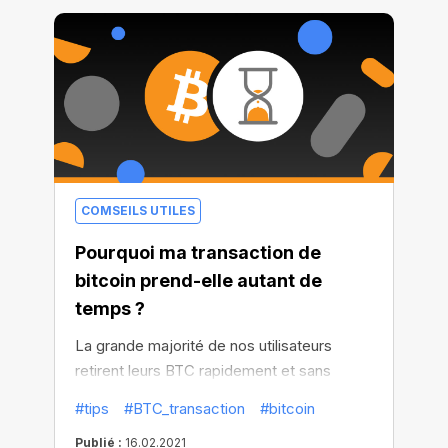
le croire en ayant vu la valeur du Bitcoin
croître de 70 % depuis le début de 2021.
COMSEILS UTILES
Pourquoi ma transaction de
bitcoin prend-elle autant de
temps ?
La grande majorité de nos utilisateurs
retirent leurs BTC rapidement et sans
retard, mais dans des cas exceptionnels,
#tips
#BTC_transaction
#bitcoin
certains d'entre vous doivent attendre plus
Publié :
16.02.2021
longtemps.