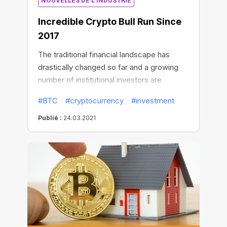
NOUVELLES DE L'INDUSTRIE
Incredible Сrypto Bull Run Since
2017
The traditional financial landscape has
drastically changed so far and a growing
number of institutional investors are
flocking to Bitcoin. Some of them like the
#BTC
#cryptocurrency
#investment
stock market bulls are cooperatively
purchasing the largest amount of BTC
Publié :
24.03.2021
assets.