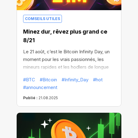
COMSEILS UTILES
Minez dur, rêvez plus grand ce
8/21
Le 21 août, c’est le Bitcoin Infinity Day, un
moment pour les vrais passionnés, les
mineurs rapides et les hodlers de longue
date.
#BTC
#Bitcoin
#Infinity_Day
#hot
#announcement
Publié :
21.08.2025