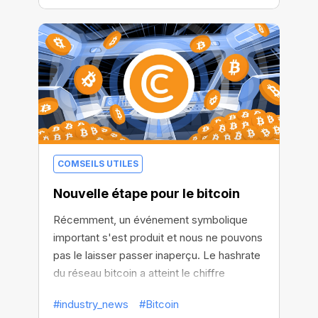
COMSEILS UTILES
Nouvelle étape pour le bitcoin
Récemment, un événement symbolique
important s'est produit et nous ne pouvons
pas le laisser passer inaperçu. Le hashrate
du réseau bitcoin a atteint le chiffre
incroyable de 760 EH/s, établissant ainsi
#industry_news
#Bitcoin
une nouvelle limite historique ! Traduisons