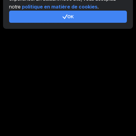
notre
politique en matière de cookies
.
Additionnel
OK
Conditions d’utilisation
Conditions d'utilisation de Programme d'Affiliation
Politique de confidentialité
Politique relative aux cookies
Tutoriel Demo
/
Real
Nos produits
CT Farm pour Android
CT Farm pour iOS
PRO
CT Farm Web Version
PRO
Rester connecté