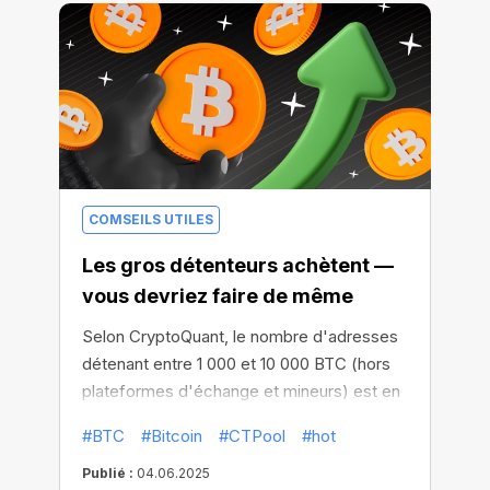
COMSEILS UTILES
Les gros détenteurs achètent —
vous devriez faire de même
Selon CryptoQuant, le nombre d'adresses
détenant entre 1 000 et 10 000 BTC (hors
plateformes d'échange et mineurs) est en
hausse. Historiquement, cela témoigne
#BTC
#Bitcoin
#CTPool
#hot
d'une confiance croissante des
investisseurs.
Publié :
04.06.2025