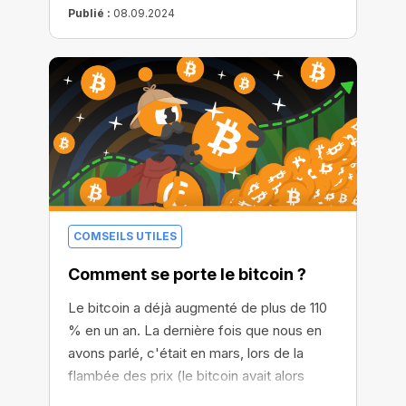
ce chiffre en H/s familiers
Publié :
08.09.2024
COMSEILS UTILES
Comment se porte le bitcoin ?
Le bitcoin a déjà augmenté de plus de 110
% en un an. La dernière fois que nous en
avons parlé, c'était en mars, lors de la
flambée des prix (le bitcoin avait alors
atteint $72 000 USD). Mais que pensent