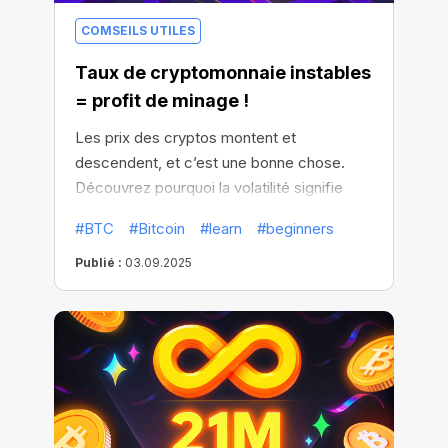
COMSEILS UTILES
Taux de cryptomonnaie instables
= profit de minage !
Les prix des cryptos montent et
descendent, et c’est une bonne chose.
Découvrez pourquoi la volatilité signifie
plus de profits et comment surfer sur la
#BTC
#Bitcoin
#learn
#beginners
vague au lieu de couler avec le marché.
Publié :
03.09.2025