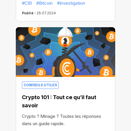
#CBI
#Bitcoin
#Investigation
les analystes de l'avenir du BTC ? À quoi
peut-on s'attendre d'ici la fin de l'année
Publié :
26.07.2024
2024 ?
COMSEILS UTILES
Crypto 101 : Tout ce qu’il faut
savoir
Crypto ? Minage ? Toutes les réponses
dans un guide rapide.