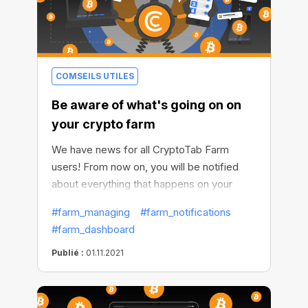
COMSEILS UTILES
Be aware of what's going on on
your crypto farm
We have news for all CryptoTab Farm
users! From now on, you will be notified
about everything that happens on your
crypto farm. Mining stopped, the miner is
#farm_managing
#farm_notifications
overheated, subscription inactivated or
#farm_dashboard
withdrawal failed—now you will find out
about everything in a matter of seconds.
Publié :
01.11.2021
Every time you will receive a push
notification informing you about all
changes.