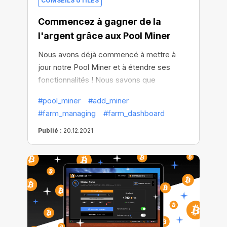
COMSEILS UTILES
Commencez à gagner de la
l'argent grâce aux Pool Miner
Nous avons déjà commencé à mettre à
jour notre Pool Miner et à étendre ses
fonctionnalités ! Nous savons que
beaucoup d'entre vous l'ont essayé et
#pool_miner
#add_miner
apprécié. Cependant, nous recevons
#farm_managing
#farm_dashboard
également beaucoup de questions de
votre part. Examinons donc de plus près
Publié :
20.12.2021
ce que sont les Pool Miners, comment
débuter avec eux et gagner de l'argent
dès le premier jour.