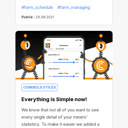
productive. This time we worked on
#farm_schedule
#farm_managing
improving the scheduler. Now you can
fine-tune the settings, better distribute the
Publié :
24.08.2021
miner load and make your miners bring you
bigger profits!
COMSEILS UTILES
Everything is Simple now!
We know that not all of you want to see
every single detail of your miners'
statistics. To make it easier we added a