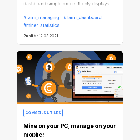
dashboard simple mode. It only displays
the main miner stats, hiding all additional
#farm_managing
#farm_dashboard
information.
#miner_statistics
Publié :
12.08.2021
COMSEILS UTILES
Mine on your PC, manage on your
mobile!