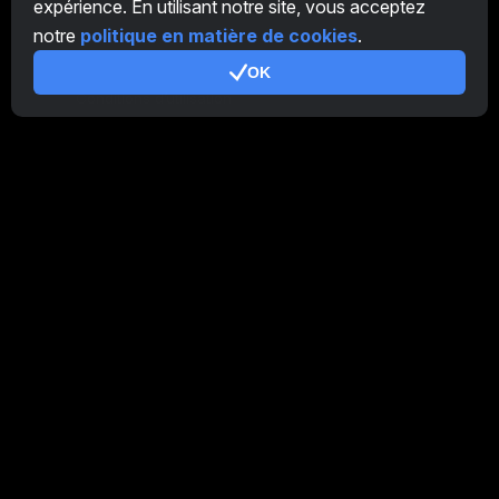
expérience. En utilisant notre site, vous acceptez
Programme d'Affiliation
notre
politique en matière de cookies
.
Additionnel
OK
Conditions d’utilisation
Conditions d'utilisation de Programme d'Affiliation
Politique de confidentialité
Politique relative aux cookies
Tutoriel Demo
/
Real
Nos produits
CT Farm pour Android
CT Farm pour iOS
PRO
CT Farm Web Version
PRO
Rester connecté