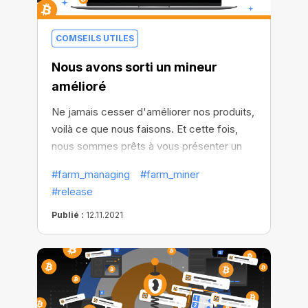
COMSEILS UTILES
Nous avons sorti un mineur
amélioré
Ne jamais cesser d'améliorer nos produits,
voilà ce que nous faisons. Et cette fois,
nous sommes prêts à vous présenter un
mineur amélioré. Vous souhaitez savoir ce
#farm_managing
#farm_miner
qui a changé dans la nouvelle version ?
#release
Alors continuez à lire. Nous pouvons vous
jurer que vous allez l'aimer !
Publié :
12.11.2021