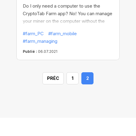
Do I only need a computer to use the
CryptoTab Farm app? No! You can manage
your miner on the computer without the
CryptoTab Farm app, but in order to use
#farm_PC
#farm_mobile
the full functionality, easily withdraw funds,
#farm_managing
and control the entire process remotely,
you need to install the CryptoTab Farm app
Publié :
06.07.2021
on your phone. With this app, you can set
up mining as efficiently as possible, be
always aware of what is happening, and
PRÉC
1
2
manage your farm on the go at any time,
wherever you are.