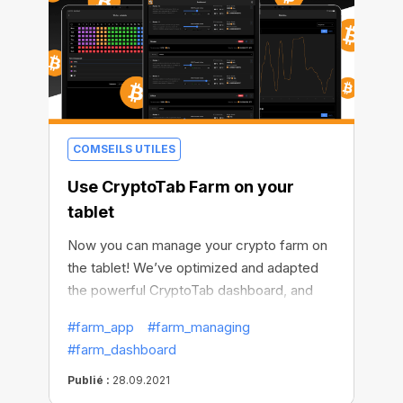
COMSEILS UTILES
Use CryptoTab Farm on your
tablet
Now you can manage your crypto farm on
the tablet! We’ve optimized and adapted
the powerful CryptoTab dashboard, and
from now on you can use it not only on
#farm_app
#farm_managing
your mobile devices but on your tablets as
#farm_dashboard
well. This means that managing your crypto
farm becomes more accessible to you.
Publié :
28.09.2021
Even if you don't have a phone or