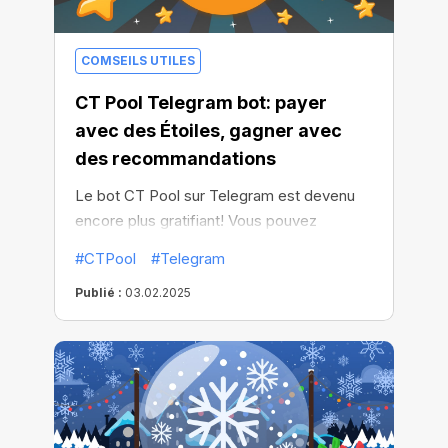
COMSEILS UTILES
CT Pool Telegram bot: payer
avec des Étoiles, gagner avec
des recommandations
Le bot CT Pool sur Telegram est devenu
encore plus gratifiant! Vous pouvez
désormais payer avec des Étoiles
#CTPool
#Telegram
directement dans l'application: les achats
Publié :
03.02.2025
sont effectués plus rapidement, plus
facilement et plus facilement.