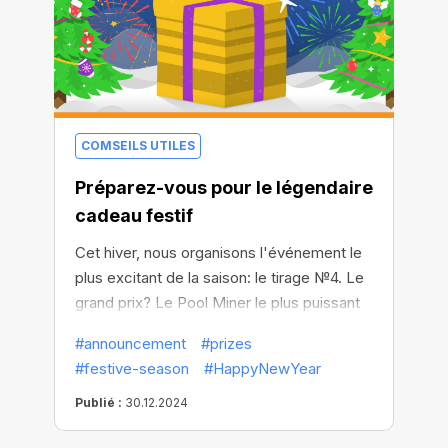
COMSEILS UTILES
Préparez-vous pour le légendaire
cadeau festif
Cet hiver, nous organisons l'événement le
plus excitant de la saison: le tirage №4. Le
grand prix? Le Pool Miner le plus puissant
pour maximiser votre minage. Mais seuls
#announcement
#prizes
les 100 meilleurs participants pourront
#festive-season
#HappyNewYear
participer au tirage au sort, et le numéro 1
remportera la récompense ultime.
Publié :
30.12.2024