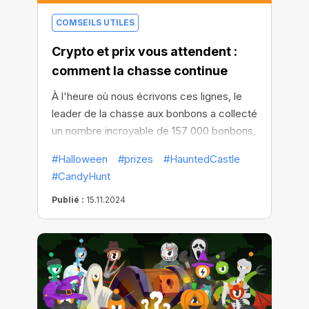
COMSEILS UTILES
Crypto et prix vous attendent :
comment la chasse continue
À l'heure où nous écrivons ces lignes, le
leader de la chasse aux bonbons a collecté
un nombre incroyable de 157 000 bonbons,
avec plus de 110 000 participants au total !
#Halloween
#prizes
#HauntedCastle
La journée d'échange approche à grands
#CandyHunt
pas, tout comme le tirage au sort de 13 prix
de valeur !
Publié :
15.11.2024