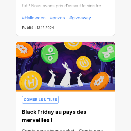
fut ! Nous avons pris d’assaut le sinistre
château et donné une leçon au comte !
#Halloween
#prizes
#giveaway
Publié :
13.12.2024
COMSEILS UTILES
Black Friday au pays des
merveilles !
Crypto pour chaque achat... Crypto pour