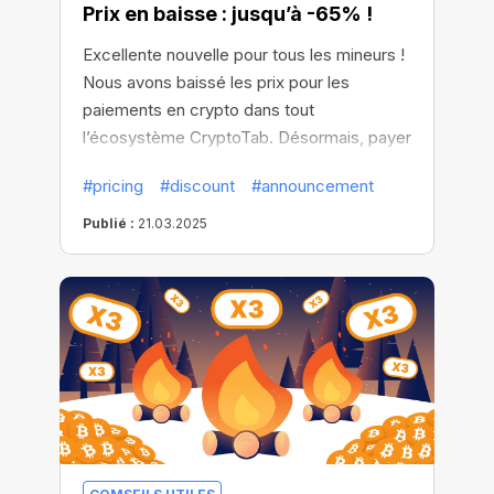
Prix en baisse : jusqu’à -65% !
Excellente nouvelle pour tous les mineurs !
Nous avons baissé les prix pour les
paiements en crypto dans tout
l’écosystème CryptoTab. Désormais, payer
en crypto vous rapporte encore plus de
#pricing
#discount
#announcement
crypto !
Publié :
21.03.2025