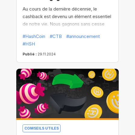
Au cours de la dernière décennie, le
cashback est devenu un élément essentiel
de notre vie. Nous gagnons sans cesse
des points, des points, des bonus à
#HashCoin
#CTB
#announcement
débloquer ou à utiliser pour acheter un
#HSH
nombre limité d'articles...
Publié :
29.11.2024
COMSEILS UTILES