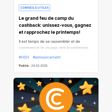
COMSEILS UTILES
Le grand feu de camp du
cashback: unissez-vous, gagnez
et rapprochez le printemps!
Il est temps de se rassembler et de
commencer le voyage vers le printemps.
Le feu de camp du cashback brûle déjà et
#HSH
#announcement
les utilisateurs contrôlent sa chaleur. Plus
Publié :
24.02.2025
d'achats font grandir le feu, augmentant le
cashback pour toute la communauté —
jusqu'à X5.