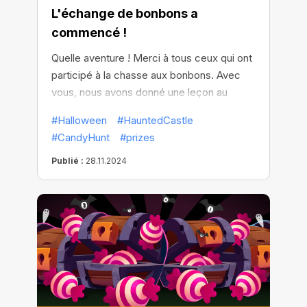
L'échange de bonbons a
commencé !
Quelle aventure ! Merci à tous ceux qui ont
participé à la chasse aux bonbons. Avec
vous, nous avons donné une leçon au
sinistre comte, qui n'aura plus l'occasion
#Halloween
#HauntedCastle
de quitter son château avant longtemps.
#CandyHunt
#prizes
Publié :
28.11.2024