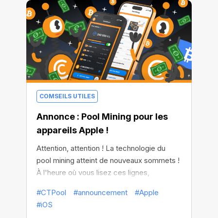
COMSEILS UTILES
Annonce : Pool Mining pour les
appareils Apple !
Attention, attention ! La technologie du
pool mining atteint de nouveaux sommets !
À l'heure où vous lisez ces lignes,
l'application CT Pool est disponible
#CTPool
#announcement
#Apple
gratuitement dans l'AppStore. Cela signifie
#iOS
que le minage innovant en pool de toutes