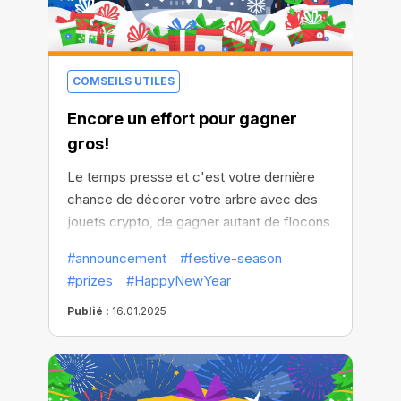
COMSEILS UTILES
Encore un effort pour gagner
gros!
Le temps presse et c'est votre dernière
chance de décorer votre arbre avec des
jouets crypto, de gagner autant de flocons
de neige que possible, de participer aux
#announcement
#festive-season
cadeaux et d'obtenir tous les cadeaux!
#prizes
#HappyNewYear
Publié :
16.01.2025