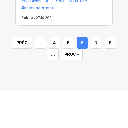
#CTBMax
#CTBPro
#CTBLite
#announcement
Publié :
07.10.2024
PRÉC
…
4
5
6
7
8
…
PROCH