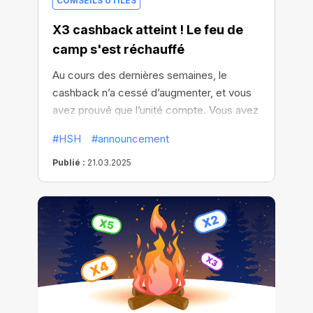
COMSEILS UTILES
X3 cashback atteint ! Le feu de
camp s'est réchauffé
Au cours des dernières semaines, le
cashback n’a cessé d’augmenter, et vous
avez prouvé que l’unité compte. Vous avez
atteint X3 cashback pour tous les achats
#HSH
#announcement
en crypto! Désormais, tous les utilisateurs
de l’écosystème bénéficient de ce
Publié :
21.03.2025
cashback grâce à vous.