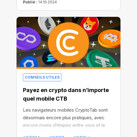
les principales crypto-monnaies est
Publié :
14.10.2024
désormais disponible sur les appareils
Apple !
COMSEILS UTILES
Payez en crypto dans n’importe
quel mobile CTB
Les navigateurs mobiles CryptoTab sont
désormais encore plus pratiques, avec
encore moins d’étapes entre vous et le
minage à grande vitesse !