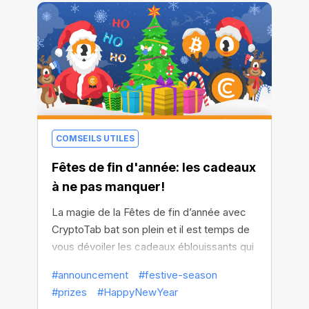
COMSEILS UTILES
Fêtes de fin d'année: les cadeaux
à ne pas manquer!
La magie de la Fêtes de fin d’année avec
CryptoTab bat son plein et il est temps de
vous dévoiler les cadeaux éblouissants qui
vous attendent. Chaque flocon de neige
#announcement
#festive-season
que vous avez collecté vous rapproche
#prizes
#HappyNewYear
des prix festifs, et ils en valent la peine.