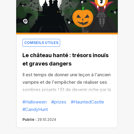
COMSEILS UTILES
Le château hanté : trésors inouïs
et graves dangers
Il est temps de donner une leçon à l'ancien
vampire et de l'empêcher de réaliser ses
sombres projets ! Et de devenir riche par la
même occasion ! C'est l'heure
#Halloween
#prizes
#HauntedCastle
d'Halloween, car CryptoBot a déjà brisé
#CandyHunt
les sorts de protection qui gardent les
portes du sombre château fermées. Que la
Publié :
29.10.2024
chasse aux bonbons commence !