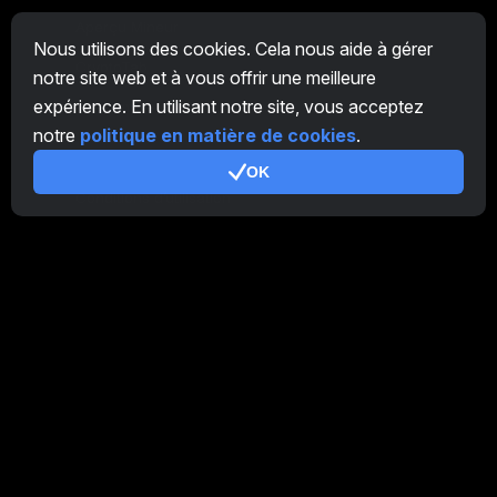
Aperçu Mineur
Nous utilisons des cookies. Cela nous aide à gérer
CryptoTab
notre site web et à vous offrir une meilleure
expérience. En utilisant notre site, vous acceptez
Programme d'Affiliation
notre
politique en matière de cookies
.
Additionnel
OK
Conditions d’utilisation
Conditions d'utilisation de Programme d'Affiliation
Politique de confidentialité
Politique relative aux cookies
Tutoriel Demo
/
Real
Nos produits
CT Farm pour Android
CT Farm pour iOS
PRO