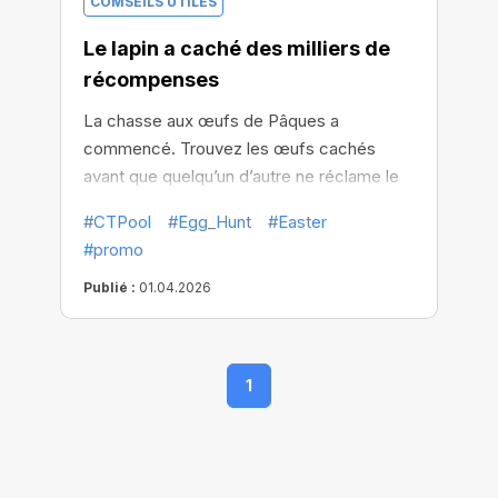
COMSEILS UTILES
Le lapin a caché des milliers de
récompenses
La chasse aux œufs de Pâques a
commencé. Trouvez les œufs cachés
avant que quelqu’un d’autre ne réclame le
cadeau à l’intérieur.
#CTPool
#Egg_Hunt
#Easter
#promo
Publié :
01.04.2026
1