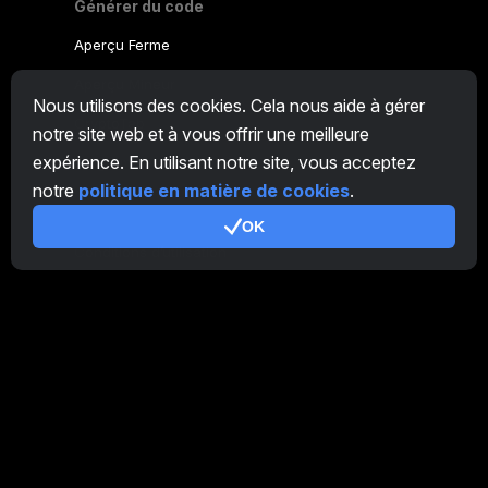
Générer du code
Aperçu Ferme
Aperçu Mineur
Nous utilisons des cookies. Cela nous aide à gérer
CryptoTab
notre site web et à vous offrir une meilleure
expérience. En utilisant notre site, vous acceptez
Programme d'Affiliation
notre
politique en matière de cookies
.
Additionnel
OK
Conditions d’utilisation
Conditions d'utilisation de Programme d'Affiliation
Politique de confidentialité
Politique relative aux cookies
Tutoriel Demo
/
Real
Nos produits