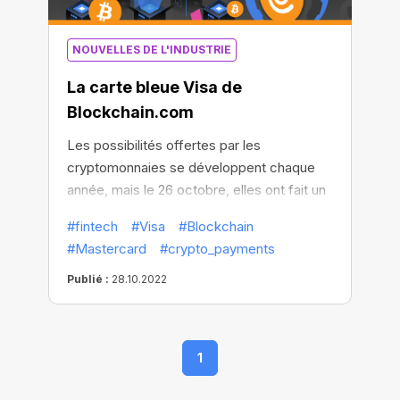
NOUVELLES DE L'INDUSTRIE
La carte bleue Visa de
Blockchain.com
Les possibilités offertes par les
cryptomonnaies se développent chaque
année, mais le 26 octobre, elles ont fait un
grand pas en avant ! Ce jour-là,
#fintech
#Visa
#Blockchain
Blockchain.com
– la société de services
#Mastercard
#crypto_payments
financiers en cryptomonnaie la plus
populaire du globe – a présenté au monde
Publié :
28.10.2022
sa nouvelle Blockchain.com Visa® Card.
1