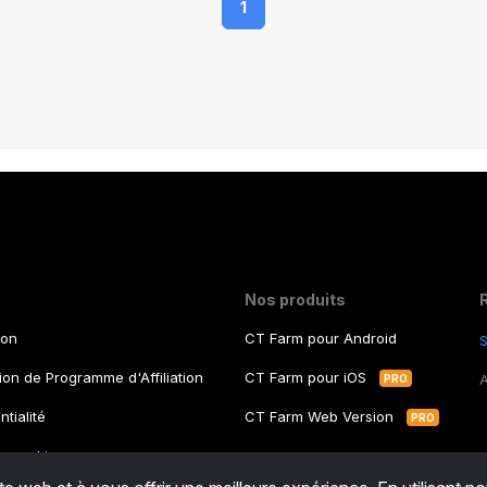
1
ée
r
et
Nos produits
ion
CT Farm pour Android
S
a
tion de Programme d'Affiliation
CT Farm pour iOS
PRO
ntialité
CT Farm Web Version
PRO
ux cookies