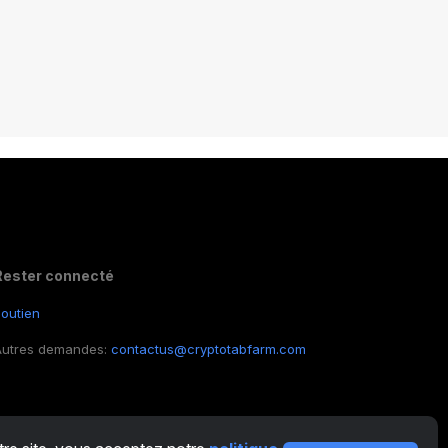
Rester connecté
outien
Autres demandes:
contactus@cryptotabfarm.com