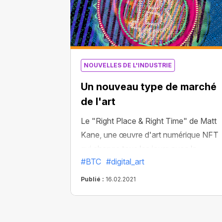
NOUVELLES DE L'INDUSTRIE
Un nouveau type de marché
de l'art
Le "Right Place & Right Time" de Matt
Kane, une œuvre d'art numérique NFT
qui change tous les jours avec la
#BTC
#digital_art
fluctuation du prix des bitcoins, a été
vendu pour plus de 100 000 dollars
Publié :
16.02.2021
américains. L'œuvre d'art représente u
image du logo de bitcoin conçue de
manière créative. Il s'agit d'une pièce