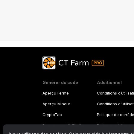
unique programmable qui génère une
nouvelle image tous les jours. Compos
de 24 couches synchronisées avec la
fluctuation du prix du bitcoin des 24
heures précédentes, elle a été créée su
Async Art. La plateforme permet de
créer, de collectionner et de vendre de
"l'art programmable". Les œuvres
numériques diffèrent des peintures
statiques, elles se divisent en couches 
Générer du code
Additionnel
toute personne qui achète une couche
Aperçu Ferme
Conditions d’utilisat
via la chaîne de blocs peut influencer s
Aperçu Mineur
Conditions d'utilisa
conception. Ainsi, vous ne faites pas
qu'investir, vous participez aussi à la
CryptoTab
Politique de confide
démarche artistique. Matt Kane a déjà
Programme d'Affiliation
Politique relative a
annoncé qu'il lancerait régulièrement