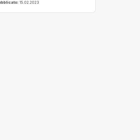
redeterminata.
ubblicato:
15.02.2023