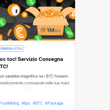
ONSIGLI UTILI
oc toc! Servizio Consegna
TC!
on sarebbe magnifico se i BTC fossero
emplicemente consegnati nelle tue mani
ome pacchetti? Tu ordini l'entrata che
esideri e, voilà, questa arriva con
PoolMining
#tips
#BTC
#Package
icurezza alla tua porta a una data