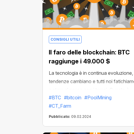
CONSIGLI UTILI
Il faro delle blockchain: BTC
raggiunge i 49.000 $
La tecnologia è in continua evoluzione, 
tendenze cambiano e tutti noi fatichia
a stare al passo con i tempi. Questo è
#BTC
#bitcoin
#PoolMining
tanto più vero nel mondo blockchain, c
#CT_Farm
cresce ancora più rapidamente della
nostra vita di tutti i giorni. La cosa
Pubblicato:
09.02.2024
positiva è che esiste un riferimento
stabile che rimane insieme a noi in ogni