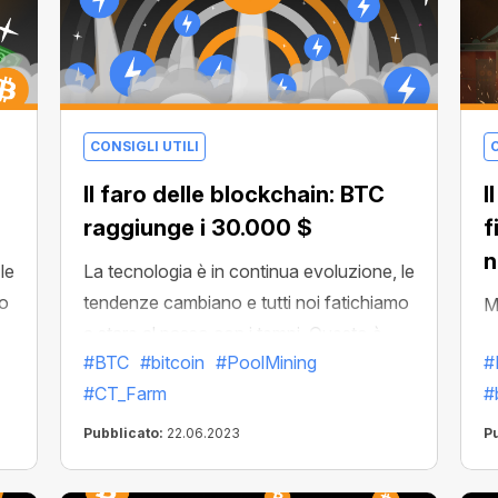
CONSIGLI UTILI
C
Il faro delle blockchain: BTC
I
raggiunge i 30.000 $
f
n
le
La tecnologia è in continua evoluzione, le
mo
tendenze cambiano e tutti noi fatichiamo
M
a stare al passo con i tempi. Questo è
p
#BTC
#bitcoin
#PoolMining
#
he
tanto più vero nel mondo blockchain, che
d
#CT_Farm
#
cresce ancora più rapidamente della
a
nostra vita di tutti i giorni. La cosa
Pubblicato:
22.06.2023
P
positiva è che esiste un riferimento
stabile che rimane insieme a noi in ogni