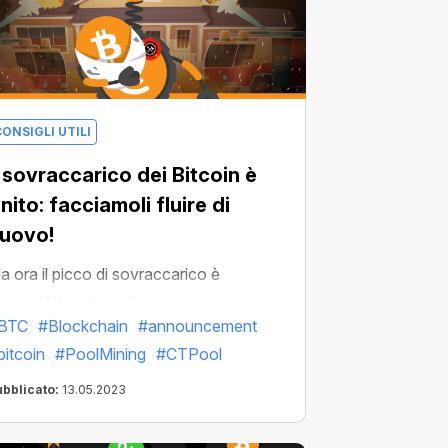
ONSIGLI UTILI
l sovraccarico dei Bitcoin è
inito: facciamoli fluire di
uovo!
a ora il picco di sovraccarico è
assato! Il carico sulla rete sta
BTC
#Blockchain
#announcement
iminuendo e la coda di transazioni in
bitcoin
#PoolMining
#CTPool
ttesa si accorcia a vista d'occhio!
ubblicato:
13.05.2023