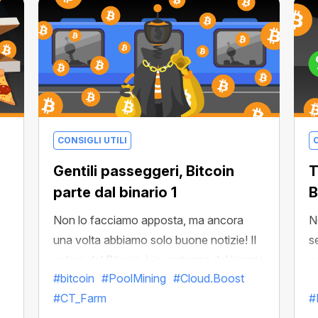
situazione: Bitcoin.
CONSIGLI UTILI
C
Gentili passeggeri, Bitcoin
T
parte dal binario 1
B
Non lo facciamo apposta, ma ancora
N
una volta abbiamo solo buone notizie! Il
s
valore del Bitcoin è in partenza dal binario
c
#bitcoin
#PoolMining
#Cloud.Boost
1! Continua a crescere da vari mesi e il
d
#CT_Farm
#
tasso di questa crescita sarà pari o forse
s