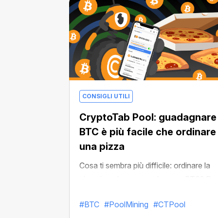
situazione: Bitcoin.
CONSIGLI UTILI
CryptoTab Pool: guadagnare
BTC è più facile che ordinare
una pizza
Cosa ti sembra più difficile: ordinare la
pizza in un'app o guadagnare BTC? Per
inerzia l'industria delle criptovalute è
#BTC
#PoolMining
#CTPool
ancora associata a una tecnologia