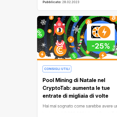
oscura, a un numero infinito di valute e,
Pubblicato:
28.02.2023
naturalmente, a costose farm di
criptovalute. Ma aspetta, in realtà fare
mining di Bitcoin è molto più convenien
e facile che ordinare una pizza!
CONSIGLI UTILI
Pool Mining di Natale nel
CryptoTab: aumenta le tue
entrate di migliaia di volte
Hai mai sognato come sarebbe avere u
hashrate di 2.000.000 h/s nel CryptoTa