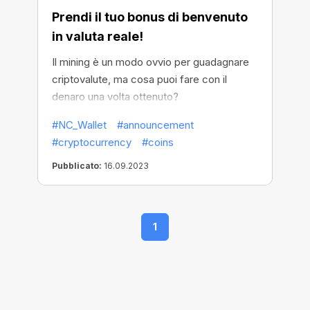
Prendi il tuo bonus di benvenuto
in valuta reale!
Il mining è un modo ovvio per guadagnare
criptovalute, ma cosa puoi fare con il
denaro una volta ottenuto?
#NC_Wallet
#announcement
#cryptocurrency
#coins
Pubblicato:
16.09.2023
1