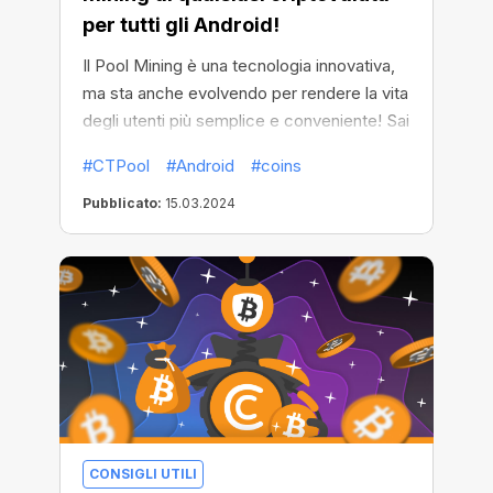
per tutti gli Android!
Il Pool Mining è una tecnologia innovativa,
ma sta anche evolvendo per rendere la vita
degli utenti più semplice e conveniente! Sai
già che CT Pool è diventato recentemente
#CTPool
#Android
#coins
disponibile come app per tutti i dispositivi
Android. Ora l'app CT Pool ha alcune
Pubblicato:
15.03.2024
funzionalità uniche in più!
CONSIGLI UTILI