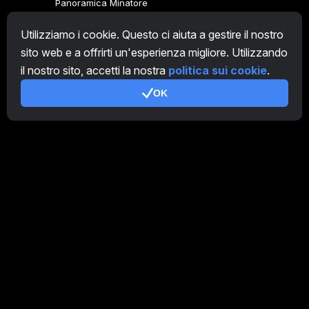
Panoramica Minatore
CryptoTab
Utilizziamo i cookie. Questo ci aiuta a gestire il nostro
sito web e a offrirti un'esperienza migliore. Utilizzando
Programma Affiliato
il nostro sito, accetti la nostra
politica sui cookie
.
Addizionale
OK
Condizioni d'uso
Termini di utilizzo di Programma Affiliato
Politica della privacy
Gestione dei Cookie
Tutorial Demo
/
Real
I nostri prodotti
CT Farm per Android
CT Farm per iOS
PRO