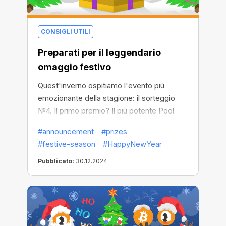
CONSIGLI UTILI
Preparati per il leggendario
omaggio festivo
Quest'inverno ospitiamo l'evento più
emozionante della stagione: il sorteggio
№4. Il primo premio? Il più potente Pool
Miner per massimizzare il tuo mining. Ma
#announcement
#prizes
solo i primi 100 partecipanti parteciperanno
#festive-season
#HappyNewYear
al sorteggio e il numero 1 riceverà il premio
principale.
Pubblicato:
30.12.2024