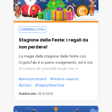
CONSIGLI UTILI
Stagione delle Feste: i regali da
non perdere!
La magia della stagione delle feste con
CryptoTab è in pieno svolgimento, ed è ora
di svelare gli splendidi regali che vi
aspettano. Ogni fiocco di neve raccolto vi
#announcement
#festive-season
avvicina a ricompense indimenticabili, e ne
#prizes
#HappyNewYear
vale la pena.
Pubblicato:
26.12.2024