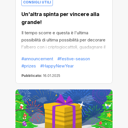
CONSIGLI UTILI
Un'altra spinta per vincere alla
grande!
Il tempo scorre e questa è l'ultima
possibilità di ultima possibilità per decorare
l'albero con i criptogiocattoli, guadagnare il
maggior numero possibile di fiocchi di
#announcement
#festive-season
neve, partecipare agli omaggi e ottenere
#prizes
#HappyNewYear
tutti i regali!
Pubblicato:
16.01.2025