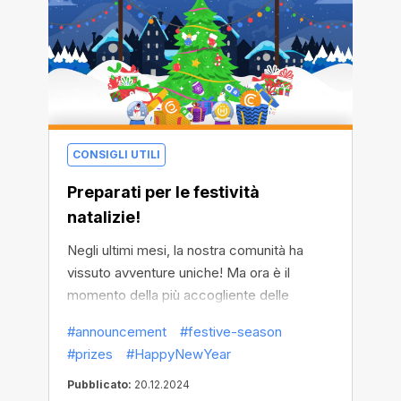
CONSIGLI UTILI
Preparati per le festività
natalizie!
Negli ultimi mesi, la nostra comunità ha
vissuto avventure uniche! Ma ora è il
momento della più accogliente delle
celebrazioni. Preparatevi alla stagione delle
#announcement
#festive-season
feste, che inizierà lunedì!
#prizes
#HappyNewYear
Pubblicato:
20.12.2024