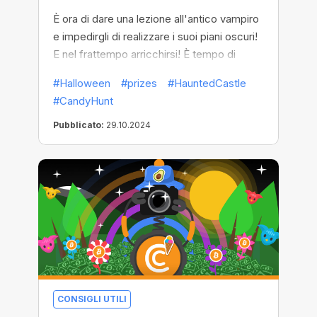
È ora di dare una lezione all'antico vampiro
e impedirgli di realizzare i suoi piani oscuri!
E nel frattempo arricchirsi! È tempo di
Halloween, perché CryptoBot ha già rotto
#Halloween
#prizes
#HauntedCastle
gli incantesimi di protezione che tengono
#CandyHunt
chiuse le porte dell'oscuro castello. Che la
caccia alle caramelle abbia inizio!
Pubblicato:
29.10.2024
CONSIGLI UTILI