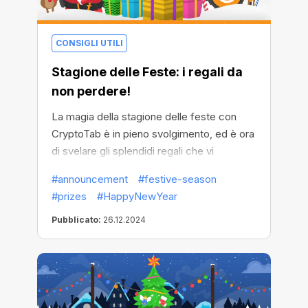
CONSIGLI UTILI
Stagione delle Feste: i regali da
non perdere!
La magia della stagione delle feste con
CryptoTab è in pieno svolgimento, ed è ora
di svelare gli splendidi regali che vi
aspettano. Ogni fiocco di neve raccolto vi
#announcement
#festive-season
avvicina a ricompense indimenticabili, e ne
#prizes
#HappyNewYear
vale la pena.
Pubblicato:
26.12.2024