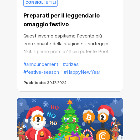
CONSIGLI UTILI
Preparati per il leggendario
omaggio festivo
Quest'inverno ospitiamo l'evento più
emozionante della stagione: il sorteggio
№4. Il primo premio? Il più potente Pool
Miner per massimizzare il tuo mining. Ma
#announcement
#prizes
solo i primi 100 partecipanti parteciperanno
#festive-season
#HappyNewYear
al sorteggio e il numero 1 riceverà il premio
principale.
Pubblicato:
30.12.2024