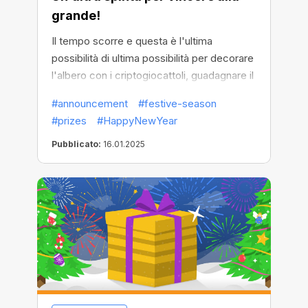
grande!
Il tempo scorre e questa è l'ultima
possibilità di ultima possibilità per decorare
l'albero con i criptogiocattoli, guadagnare il
maggior numero possibile di fiocchi di
#announcement
#festive-season
neve, partecipare agli omaggi e ottenere
#prizes
#HappyNewYear
tutti i regali!
Pubblicato:
16.01.2025