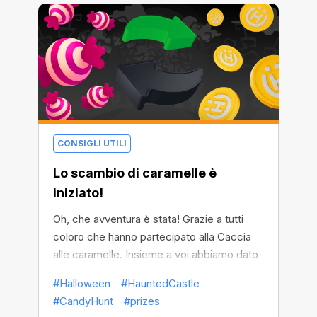
CONSIGLI UTILI
Lo scambio di caramelle è
iniziato!
Oh, che avventura è stata! Grazie a tutti
coloro che hanno partecipato alla Caccia
alle caramelle. Insieme a voi abbiamo dato
una lezione al truce Conte, che non potrà
#Halloween
#HauntedCastle
lasciare il suo castello per molto tempo.
#CandyHunt
#prizes