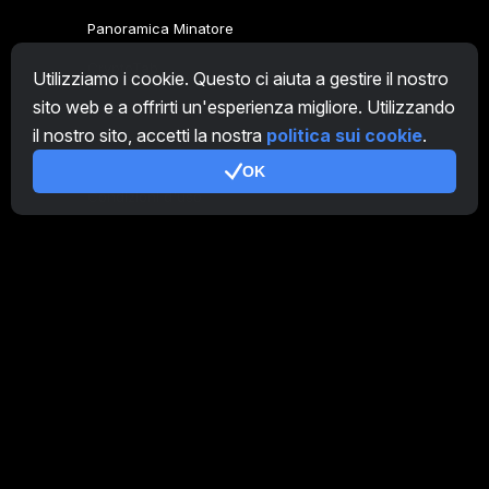
Panoramica Minatore
CryptoTab
Utilizziamo i cookie. Questo ci aiuta a gestire il nostro
sito web e a offrirti un'esperienza migliore. Utilizzando
Programma Affiliato
il nostro sito, accetti la nostra
politica sui cookie
.
Addizionale
OK
Condizioni d'uso
Termini di utilizzo di Programma Affiliato
Politica della privacy
Gestione dei Cookie
Tutorial Demo
/
Real
I nostri prodotti
CT Farm per Android
CT Farm per iOS
PRO