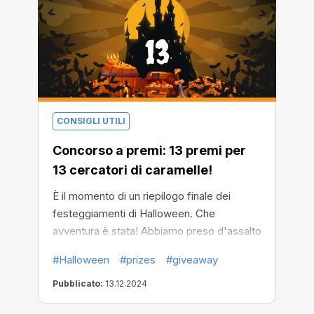
CONSIGLI UTILI
Concorso a premi: 13 premi per
13 cercatori di caramelle!
È il momento di un riepilogo finale dei
festeggiamenti di Halloween. Che
avventura è stata! Abbiamo preso d'assalto
il tetro castello e abbiamo dato una lezione
#Halloween
#prizes
#giveaway
al Conte!
Pubblicato:
13.12.2024