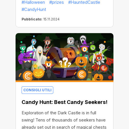
#Halloween
#prizes
#HauntedCastle
Giornata dello Scambio si avvicina
#CandyHunt
rapidamente, così come l'estrazione di 13
preziosi premi!
Pubblicato:
15.11.2024
CONSIGLI UTILI
Candy Hunt: Best Candy Seekers!
Exploration of the Dark Castle is in full
swing! Tens of thousands of seekers have
already set out in search of magical chests