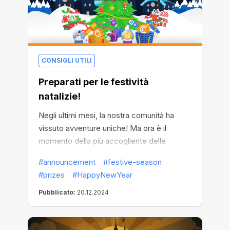
CONSIGLI UTILI
Preparati per le festività
natalizie!
Negli ultimi mesi, la nostra comunità ha
vissuto avventure uniche! Ma ora è il
momento della più accogliente delle
celebrazioni. Preparatevi alla stagione delle
#announcement
#festive-season
feste, che inizierà lunedì!
#prizes
#HappyNewYear
Pubblicato:
20.12.2024