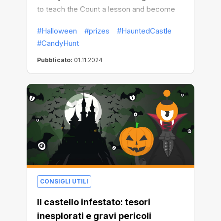
to teach the Count a lesson and become
fabulously rich!
#Halloween
#prizes
#HauntedCastle
#CandyHunt
Pubblicato:
01.11.2024
CONSIGLI UTILI
Il castello infestato: tesori
inesplorati e gravi pericoli