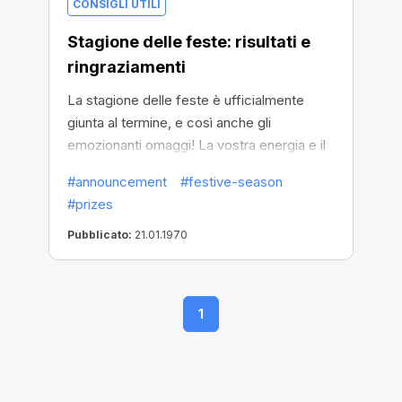
CONSIGLI UTILI
Stagione delle feste: risultati e
ringraziamenti
La stagione delle feste è ufficialmente
giunta al termine, e così anche gli
emozionanti omaggi! La vostra energia e il
vostro entusiasmo hanno reso questo
#announcement
#festive-season
viaggio indimenticabile.
#prizes
Pubblicato:
21.01.1970
1