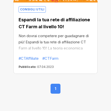
CONSIGLI UTILI
Espandi la tua rete di affiliazione
CT Farm al livello 10!
Non dovrai competere per guadagnare di
più! Espandi la tua rete di affiliazione CT
Farm al livello 10! La teoria economica
sostiene che la concorrenza è alla base di
#CTAffiliate
#CTFarm
una sana vita finanziaria per qualsiasi
mercato. Gli individui e le aziende devono
Pubblicato:
07.04.2023
lottare tra loro per accaparrarsi il posto al
sole migliore: mangiare o essere mangiati.
1