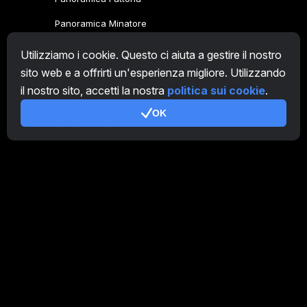
Panoramica Minatore
CryptoTab
Utilizziamo i cookie. Questo ci aiuta a gestire il nostro
sito web e a offrirti un'esperienza migliore. Utilizzando
Programma Affiliato
il nostro sito, accetti la nostra
politica sui cookie
.
Addizionale
OK
Condizioni d'uso
Termini di utilizzo di Programma Affiliato
Politica della privacy
Gestione dei Cookie
Tutorial Demo
/
Real
I nostri prodotti
CT Farm per Android