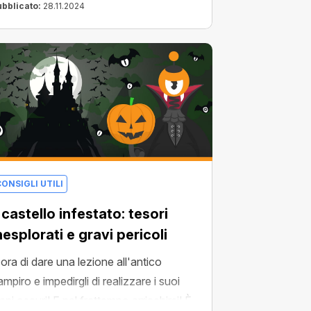
empo.
ubblicato:
28.11.2024
ONSIGLI UTILI
l castello infestato: tesori
nesplorati e gravi pericoli
 ora di dare una lezione all'antico
ampiro e impedirgli di realizzare i suoi
iani oscuri! E nel frattempo arricchirsi! È