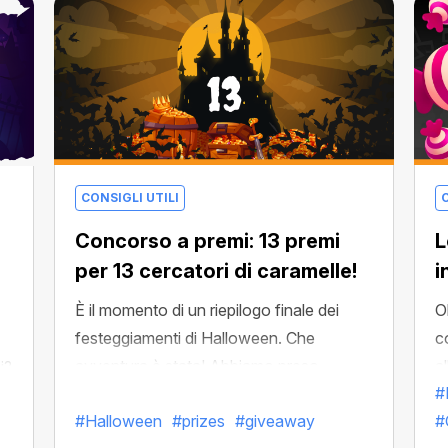
CONSIGLI UTILI
C
Concorso a premi: 13 premi
L
per 13 cercatori di caramelle!
i
È il momento di un riepilogo finale dei
O
festeggiamenti di Halloween. Che
c
avventura è stata! Abbiamo preso
a
i?
#
d'assalto il tetro castello e abbiamo dato
d
#Halloween
#prizes
#giveaway
#
una lezione al Conte!
p