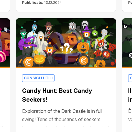
t
Pubblicato:
13.12.2024
P
CONSIGLI UTILI
C
Candy Hunt: Best Candy
I
Seekers!
i
Exploration of the Dark Castle is in full
È
swing! Tens of thousands of seekers
v
00
have already set out in search of magical
p