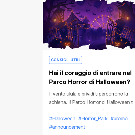
CONSIGLI UTILI
Hai il coraggio di entrare nel
Parco Horror di Halloween?
Il vento ulula e brividi ti percorrono la
schiena. Il Parco Horror di Halloween ti
chiama… entrerai e prenderai i tuoi prem
#Halloween
#Horror_Park
#promo
#announcement