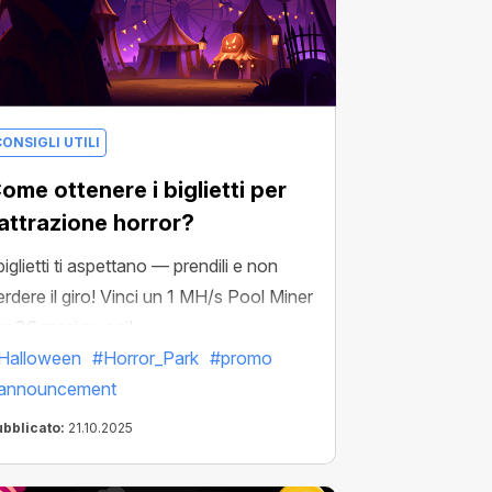
ONSIGLI UTILI
ome ottenere i biglietti per
’attrazione horror?
biglietti ti aspettano — prendili e non
erdere il giro! Vinci un 1 MH/s Pool Miner
er 36 mesi se osi!
Halloween
#Horror_Park
#promo
announcement
ubblicato:
21.10.2025