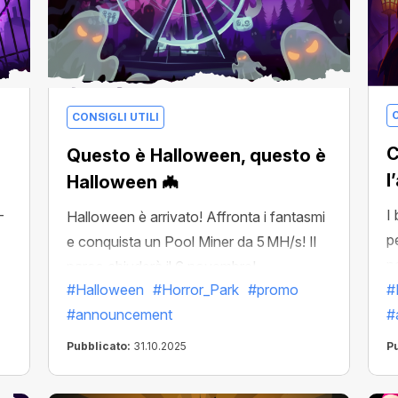
C
CONSIGLI UTILI
C
Questo è Halloween, questo è
l
Halloween 🦇
I 
—
Halloween è arrivato! Affronta i fantasmi
p
e conquista un Pool Miner da 5 MH/s! Il
p
parco chiuderà il 6 novembre!
#Halloween
#Horror_Park
#promo
#
#announcement
#
Pubblicato:
31.10.2025
P