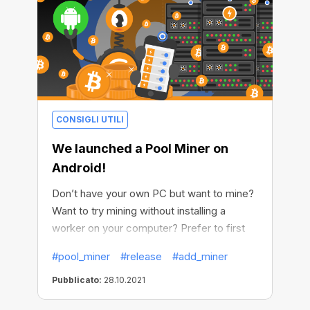
CONSIGLI UTILI
We launched a Pool Miner on
Android!
Don’t have your own PC but want to mine?
Want to try mining without installing a
worker on your computer? Prefer to first
find the miner’s configuration that suits
#pool_miner
#release
#add_miner
your needs, before buying expensive
hardware? Now you can do it all! That’s
Pubblicato:
28.10.2021
right, you don't need to install a miner on