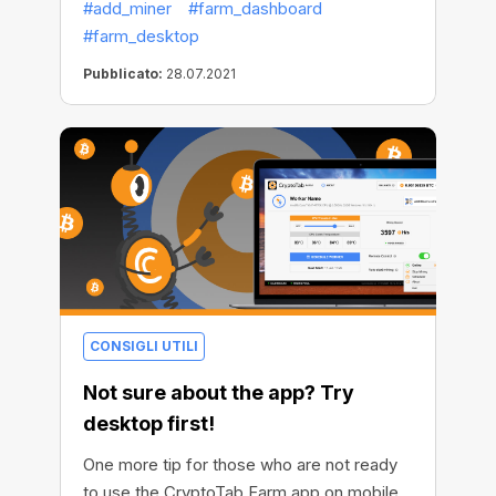
#add_miner
#farm_dashboard
will explain everything.
#farm_desktop
Pubblicato:
28.07.2021
CONSIGLI UTILI
Not sure about the app? Try
desktop first!
One more tip for those who are not ready
to use the CryptoTab Farm app on mobile.