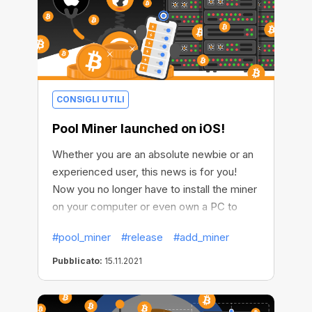
CONSIGLI UTILI
Pool Miner launched on iOS!
Whether you are an absolute newbie or an
experienced user, this news is for you!
Now you no longer have to install the miner
on your computer or even own a PC to
mine efficiently. How come? Because we
#pool_miner
#release
#add_miner
launched the Pool Miner feature on iOS!
Pubblicato:
15.11.2021