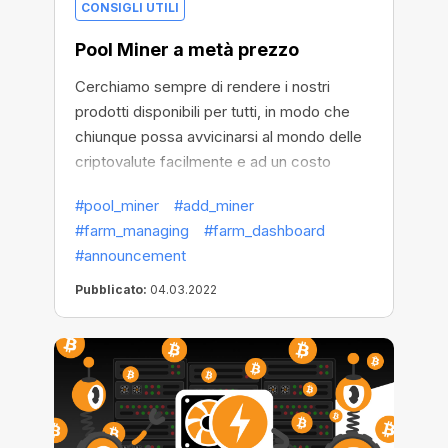
CONSIGLI UTILI
Pool Miner a metà prezzo
Cerchiamo sempre di rendere i nostri
prodotti disponibili per tutti, in modo che
chiunque possa avvicinarsi al mondo delle
criptovalute facilmente e ad un costo
minimo. E a causa della fluttuazione del
#pool_miner
#add_miner
prezzo del Bitcoin, abbiamo deciso di
#farm_managing
#farm_dashboard
rendere tutto ancora più accessibile
#announcement
riducendo al minimo i prezzi dei Pool Miner
perché tu possa massimizzare il tuo
Pubblicato:
04.03.2022
profitto! Sì, ora i nostri prezzi per i Pool
Miner sono ribassati e il tuo sconto
raggiungerà il
50%
! Questo è il momento
migliore per imparare a fare mining e
naturalmente per far conoscere i Pool
Miner ai tuoi amici