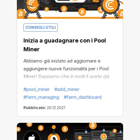
CONSIGLI UTILI
Inizia a guadagnare con i Pool
Miner
Abbiamo già iniziato ad aggiornare e
aggiungere nuove funzionalità per i Pool
Miner! Sappiamo che in molti li avete già
provati e apprezzati, ma abbiamo ricevuto
#pool_miner
#add_miner
anche molte domande. Per questo motivo,
#farm_managing
#farm_dashboard
scopriamo di più cosa sono i Pool Miner e
come iniziare ad usarli per guadagnare fin
Pubblicato:
20.12.2021
dall'inizio