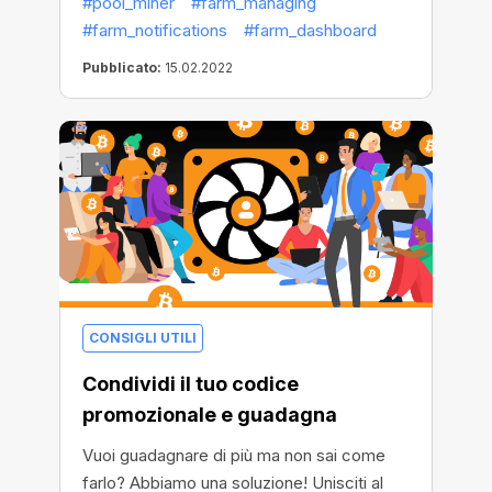
#pool_miner
#farm_managing
aggiornato.
#farm_notifications
#farm_dashboard
Pubblicato:
15.02.2022
CONSIGLI UTILI
Condividi il tuo codice
promozionale e guadagna
Vuoi guadagnare di più ma non sai come
farlo? Abbiamo una soluzione! Unisciti al