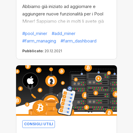
Abbiamo già iniziato ad aggiornare e
aggiungere nuove funzionalità per i Pool
Miner! Sappiamo che in molti li avete già
provati e apprezzati, ma abbiamo ricevuto
#pool_miner
#add_miner
anche molte domande. Per questo motivo,
#farm_managing
#farm_dashboard
scopriamo di più cosa sono i Pool Miner e
come iniziare ad usarli per guadagnare fin
Pubblicato:
20.12.2021
dall'inizio
CONSIGLI UTILI