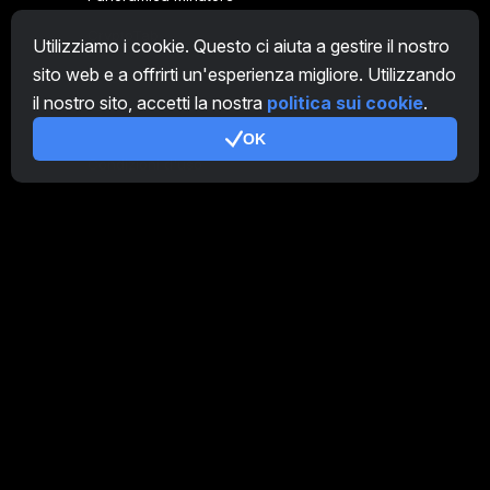
CryptoTab
Utilizziamo i cookie. Questo ci aiuta a gestire il nostro
sito web e a offrirti un'esperienza migliore. Utilizzando
Programma Affiliato
il nostro sito, accetti la nostra
politica sui cookie
.
Addizionale
OK
Condizioni d'uso
Termini di utilizzo di Programma Affiliato
Politica della privacy
Gestione dei Cookie
Tutorial Demo
/
Real
I nostri prodotti
CT Farm per Android
CT Farm per iOS
PRO