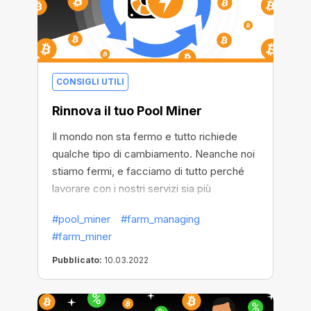
CONSIGLI UTILI
Rinnova il tuo Pool Miner
Il mondo non sta fermo e tutto richiede
qualche tipo di cambiamento. Neanche noi
stiamo fermi, e facciamo di tutto perché
lavorare con i nostri servizi sia più
piacevole e confortevole. Perciò abbiamo
#pool_miner
#farm_managing
deciso di rendere ancora più conveniente
#farm_miner
l'utilizzo di Pool Miners e abbiamo aggiunto
la funzione di rinnovo.
Pubblicato:
10.03.2022