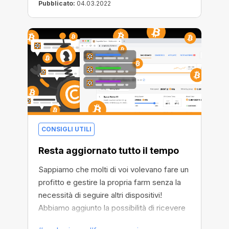
perché tu possa massimizzare il tuo
Pubblicato:
04.03.2022
profitto! Sì, ora i nostri prezzi per i Pool
Miner sono ribassati e il tuo sconto
raggiungerà il
50%
! Questo è il momento
migliore per imparare a fare mining e
naturalmente per far conoscere i Pool
Miner ai tuoi amici
CONSIGLI UTILI
Resta aggiornato tutto il tempo
Sappiamo che molti di voi volevano fare un
profitto e gestire la propria farm senza la
necessità di seguire altri dispositivi!
Abbiamo aggiunto la possibilità di ricevere
notifiche push web: ora sarai sempre