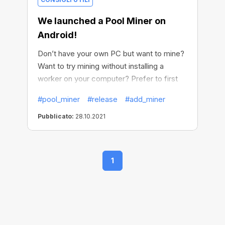
We launched a Pool Miner on
Android!
Don’t have your own PC but want to mine?
Want to try mining without installing a
worker on your computer? Prefer to first
find the miner’s configuration that suits
#pool_miner
#release
#add_miner
your needs, before buying expensive
hardware? Now you can do it all! That’s
Pubblicato:
28.10.2021
right, you don't need to install a miner on
your own computer to start earning.
1