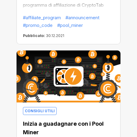
programma di affiliazione di CryptoTab
Farm, condividi il tuo codice promozionale
#affiliate_program
#announcement
speciale con altri utenti e ottieni la
#promo_code
#pool_miner
percentuale del loro profitto minerario.
Aumenta di livello i tuoi guadagni in un
Pubblicato:
30.12.2021
lampo!
CONSIGLI UTILI
Inizia a guadagnare con i Pool
Miner