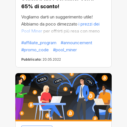
65% di sconto!
Vogliamo darti un suggerimento utile!
Abbiamo da poco dimezzato
i prezzi dei
Pool Miner
per offrirti più resa con meno
spesa. Ora vogliamo svelarti un trucco per
#affiliate_program
#announcement
risparmiare ancora di più.
#promo_code
#pool_miner
Pubblicato:
20.05.2022