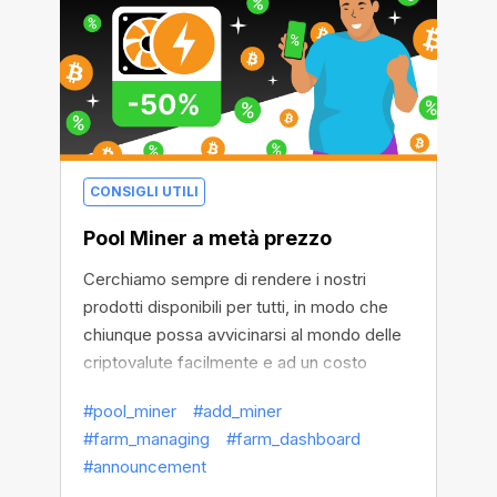
CONSIGLI UTILI
Pool Miner a metà prezzo
Cerchiamo sempre di rendere i nostri
prodotti disponibili per tutti, in modo che
chiunque possa avvicinarsi al mondo delle
criptovalute facilmente e ad un costo
minimo. E a causa della fluttuazione del
#pool_miner
#add_miner
prezzo del Bitcoin, abbiamo deciso di
#farm_managing
#farm_dashboard
rendere tutto ancora più accessibile
#announcement
riducendo al minimo i prezzi dei Pool Miner