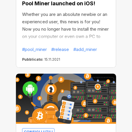
Pool Miner launched on iOS!
Whether you are an absolute newbie or an
experienced user, this news is for you!
Now you no longer have to install the miner
on your computer or even own a PC to
mine efficiently. How come? Because we
#pool_miner
#release
#add_miner
launched the Pool Miner feature on iOS!
Pubblicato:
15.11.2021
CONSIGLI UTILI