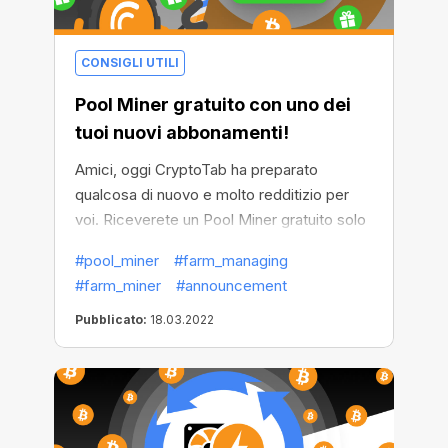
CONSIGLI UTILI
Pool Miner gratuito con uno dei
tuoi nuovi abbonamenti!
Amici, oggi CryptoTab ha preparato
qualcosa di nuovo e molto redditizio per
voi. Riceverete un Pool Miner gratuito solo
con l'attivazione di un abbonamento! E
#pool_miner
#farm_managing
inizierete a guadagnare anche durante il
#farm_miner
#announcement
periodo di prova gratuito
!
Pubblicato:
18.03.2022