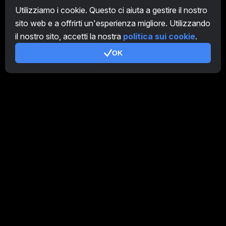
CryptoTab
Utilizziamo i cookie. Questo ci aiuta a gestire il nostro
sito web e a offrirti un'esperienza migliore. Utilizzando
Programma Affiliato
il nostro sito, accetti la nostra
politica sui cookie
.
Addizionale
OK
Condizioni d'uso
Termini di utilizzo di Programma Affiliato
Politica della privacy
Gestione dei Cookie
Tutorial Demo
/
Real
I nostri prodotti
CT Farm per Android
CT Farm per iOS
PRO
CT Farm Versione web
PRO