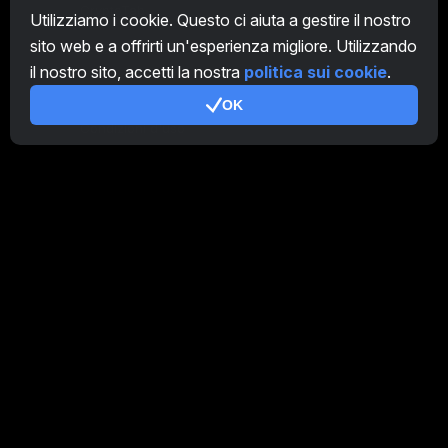
CryptoTab
Utilizziamo i cookie. Questo ci aiuta a gestire il nostro
sito web e a offrirti un'esperienza migliore. Utilizzando
Programma Affiliato
il nostro sito, accetti la nostra
politica sui cookie
.
Addizionale
OK
Condizioni d'uso
Termini di utilizzo di Programma Affiliato
Politica della privacy
Gestione dei Cookie
Tutorial Demo
/
Real
I nostri prodotti
CT Farm per Android
CT Farm per iOS
PRO
CT Farm Versione web
PRO