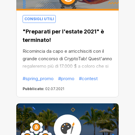
CONSIGLI UTILI
"Preparati per l'estate 2021" è
terminato!
Ricomincia da capo e arricchisciti con il
grande concorso di CryptoTab! Quest'anno
regaleremo più di 17.000 $ a coloro che si
dimostreranno più attivi nell'invito di nuovi
#spring_promo
#promo
#contest
utenti. Invita il maggior numero di persone
possibile per vincere uno dei 5 premi
Pubblicato:
02.07.2021
principali!