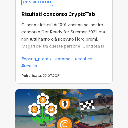
CONSIGLI UTILI
Risultati concorso CryptoTab
Ci sono stati più di 1001 vincitori nel nostro
concorso Get Ready for Summer 2021, ma
non tutti hanno già ricevuto i loro premi.
Magari sei tra queste persone! Controlla la
lista dei vincitori per scoprirlo. Il tuo premio
#spring_promo
#promo
#contest
ti sta aspettando!
#results
Pubblicato:
22.07.2021