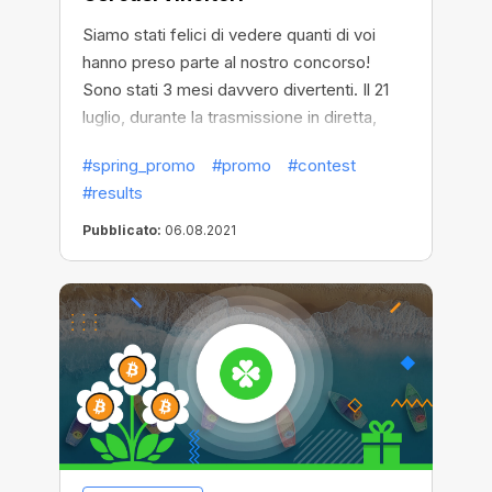
Siamo stati felici di vedere quanti di voi
hanno preso parte al nostro concorso!
Sono stati 3 mesi davvero divertenti. Il 21
luglio, durante la trasmissione in diretta,
abbiamo identificato 1001 fortunati,
#spring_promo
#promo
#contest
utilizzando un servizio affidabile e
#results
collaudato per selezionare i vincitori casuali
- random.org. Puoi scoprire i risultati del
Pubblicato:
06.08.2021
sorteggio guardando la registrazione della
trasmissione, nonché controllando l'elenco
sul nostro sito Web e sulla pagina
random.org. Vi auguriamo di ritrovarvi tra i
vincitori e in bocca al lupo per i prossimi
concorsi!