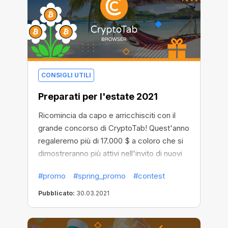
CONSIGLI UTILI
Preparati per l'estate 2021
Ricomincia da capo e arricchisciti con il
grande concorso di CryptoTab! Quest'anno
regaleremo più di 17.000 $ a coloro che si
dimostreranno più attivi nell'invito di nuovi
utenti. Invita il maggior numero di persone
#promo
#spring_promo
#contest
possibile per vincere uno dei 5 premi
principali!
Pubblicato:
30.03.2021