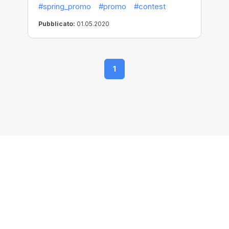
#spring_promo
#promo
#contest
potete per vincere uno dei 5 premi
principali.
Pubblicato:
01.05.2020
1