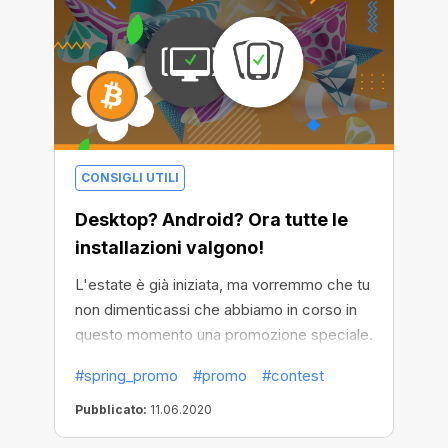
CONSIGLI UTILI
Desktop? Android? Ora tutte le
installazioni valgono!
L'estate è già iniziata, ma vorremmo che tu
non dimenticassi che abbiamo in corso in
questo momento una promozione speciale.
Poprio così, "Fresh Start" è in piena attività!
#spring_promo
#promo
#contest
Che tu voglia conquistare il primo premio e
vincere $1000, oppure, semplicemente
Pubblicato:
11.06.2020
aggiungendo tre utenti, avere la fortuna di