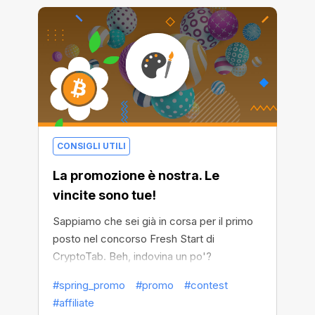
vincere $10 - abbiamo fantastiche notizie
per te! Stiamo modificando i termini di
partecipazione al concorso - da questo
momento in poi considereremo non solo le
installazioni desktop ma anche quelle in
Android. Attira utenti mobile e guadagna di
più!
CONSIGLI UTILI
La promozione è nostra. Le
vincite sono tue!
Sappiamo che sei già in corsa per il primo
posto nel concorso Fresh Start di
CryptoTab. Beh, indovina un po'?
Quest'anno, CryptoTab ha aumentato il
#spring_promo
#promo
#contest
numero di vincitori casuali:
#affiliate