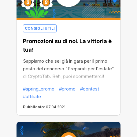
CONSIGLI UTILI
Promozioni su di noi. La vittoria è
tua!
Sappiamo che sei già in gara per il primo
posto del concorso "Preparati per l'estate"
di CryptoTab. Beh, puoi scommetterci!
Quest'anno CryptoTab ha aumentato il
#spring_promo
#promo
#contest
numero di vincitori scelti casualmente
#affiliate
Pubblicato:
07.04.2021