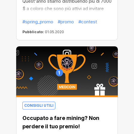
Quest'anno stiamo distribuendo più di 7000
$ a coloro che sono più attivi ad invitare
nuovi utenti. Invitate tutte le persone che
#spring_promo
#promo
#contest
potete per vincere uno dei 5 premi
principali.
Pubblicato:
01.05.2020
CONSIGLI UTILI
Occupato a fare mining? Non
perdere il tuo premio!