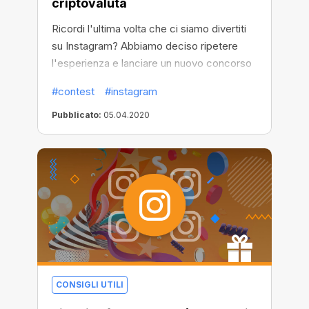
criptovaluta
Ricordi l'ultima volta che ci siamo divertiti
su Instagram? Abbiamo deciso ripetere
l'esperienza e lanciare un nuovo concorso
per i nostri amici minatori di criptovalute e
#contest
#instagram
amanti di Instagram. Questa volta hai la
possibilità di vincere $ 200 solo per
Pubblicato:
05.04.2020
condividere una storia di Instagram! Ok, una
storia speciale, con il logo di una
criptovaluta. Indovina un po'? Deve essere
una tua creazione!
CONSIGLI UTILI