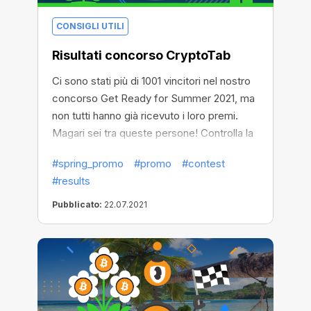
CONSIGLI UTILI
Risultati concorso CryptoTab
Ci sono stati più di 1001 vincitori nel nostro
concorso Get Ready for Summer 2021, ma
non tutti hanno già ricevuto i loro premi.
Magari sei tra queste persone! Controlla la
lista dei vincitori per scoprirlo. Il tuo premio
#spring_promo
#promo
#contest
ti sta aspettando!
#results
Pubblicato:
22.07.2021