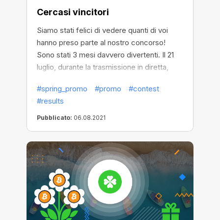
Cercasi vincitori
Siamo stati felici di vedere quanti di voi
hanno preso parte al nostro concorso!
Sono stati 3 mesi davvero divertenti. Il 21
luglio, durante la trasmissione in diretta,
abbiamo identificato 1001 fortunati,
#spring_promo
#promo
#contest
utilizzando un servizio affidabile e
#results
collaudato per selezionare i vincitori casuali
- random.org. Puoi scoprire i risultati del
Pubblicato:
06.08.2021
sorteggio guardando la registrazione della
trasmissione, nonché controllando l'elenco
sul nostro sito Web e sulla pagina
random.org. Vi auguriamo di ritrovarvi tra i
vincitori e in bocca al lupo per i prossimi
concorsi!