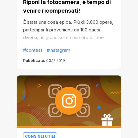
Riponi la fotocamera, è tempo di
venire ricompensati!
È stata una cosa epica. Più di 3.000 opere,
partecipanti provenienti da 100 paesi
diversi, un grandissimo numero di idee
brillanti e originali: il concorso sarà ricordato
#contest
#instagram
a lungo! Ringraziamo tutti per l'impegno e la
partecipazione.
Pubblicato:
03.12.2019
CONSIGLI UTILI