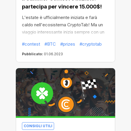
partecipa per vincere 15.000$!
L'estate è ufficialmente iniziata e farà
caldo nell'ecosistema CryptoTab! Ma un
viaggio interessante inizia sempre con un
inizio suggestivo, quindi non perdiamo
#contest
#BTC
#prizes
#cryptotab
tempo! È il momento del Summer Contest!
Pubblicato:
01.06.2023
CONSIGLI UTILI