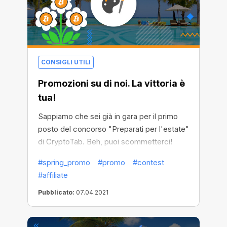
CONSIGLI UTILI
Promozioni su di noi. La vittoria è
tua!
Sappiamo che sei già in gara per il primo
posto del concorso "Preparati per l'estate"
di CryptoTab. Beh, puoi scommetterci!
Quest'anno CryptoTab ha aumentato il
#spring_promo
#promo
#contest
numero di vincitori scelti casualmente
#affiliate
Pubblicato:
07.04.2021