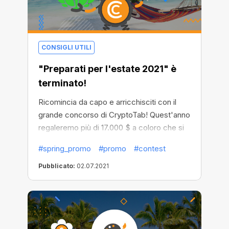
CONSIGLI UTILI
"Preparati per l'estate 2021" è
terminato!
Ricomincia da capo e arricchisciti con il
grande concorso di CryptoTab! Quest'anno
regaleremo più di 17.000 $ a coloro che si
dimostreranno più attivi nell'invito di nuovi
#spring_promo
#promo
#contest
utenti. Invita il maggior numero di persone
possibile per vincere uno dei 5 premi
Pubblicato:
02.07.2021
principali!