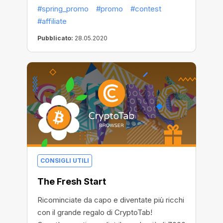
Quest'anno, CryptoTab ha aumentato il
#spring_promo
#promo
#contest
numero di vincitori casuali:
#affiliate
Pubblicato:
28.05.2020
CONSIGLI UTILI
The Fresh Start
Ricominciate da capo e diventate più ricchi
con il grande regalo di CryptoTab!