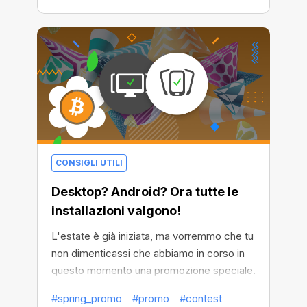
CONSIGLI UTILI
Desktop? Android? Ora tutte le
installazioni valgono!
L'estate è già iniziata, ma vorremmo che tu
non dimenticassi che abbiamo in corso in
questo momento una promozione speciale.
Poprio così, "Fresh Start" è in piena attività!
#spring_promo
#promo
#contest
Che tu voglia conquistare il primo premio e