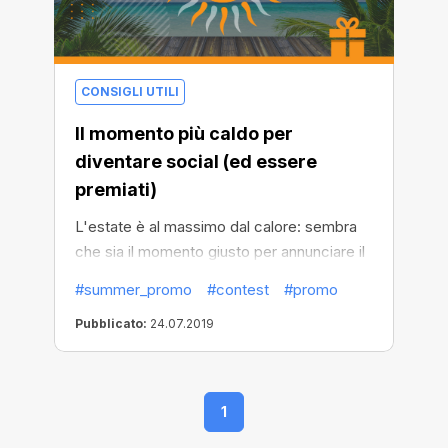
CONSIGLI UTILI
Il momento più caldo per
diventare social (ed essere
premiati)
L'estate è al massimo dal calore: sembra
che sia il momento giusto per annunciare il
nostro promo annuale! Quest'anno è
#summer_promo
#contest
#promo
ancora più generoso con il montepremi di
Pubblicato:
24.07.2019
6000 dollari, quindi se vuoi diventare..... più
riccco di qualche migliaio di dollari più ricco
- continua a leggere!
1