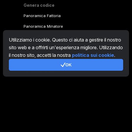
Genera codice
Panoramica Fattoria
Panoramica Minatore
CryptoTab
Utilizziamo i cookie. Questo ci aiuta a gestire il nostro
sito web e a offrirti un'esperienza migliore. Utilizzando
Programma Affiliato
il nostro sito, accetti la nostra
politica sui cookie
.
Addizionale
OK
Condizioni d'uso
Termini di utilizzo di Programma Affiliato
Politica della privacy
Gestione dei Cookie
Tutorial Demo
/
Real
I nostri prodotti