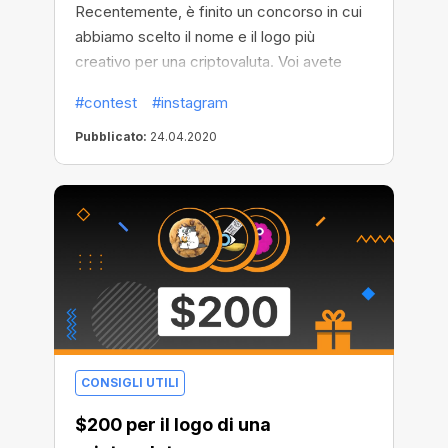
Recentemente, è finito un concorso in cui
abbiamo scelto il nome e il logo più
creativo per una criptovaluta. Voi avete
spedito più di 600 lavori al concorso, il che,
#contest
#instagram
in tutta onestà, è davvero impressionante!
C'erano molte idee davvero brillanti e
Pubblicato:
24.04.2020
ispiranti.
CONSIGLI UTILI
$200 per il logo di una