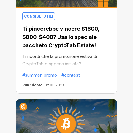
CONSIGLI UTILI
Ti piacerebbe vincere $1600,
$800, $400? Usa lo speciale
paccheto CryptoTab Estate!
Ti ricordi che la promozione estiva di
CryptoTab è appena iniziata?
Riepiloghiamola rapidamente:
#summer_promo
#contest
Pubblicato:
02.08.2019