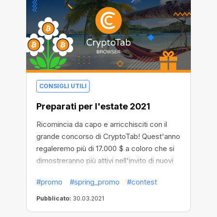
CONSIGLI UTILI
Preparati per l'estate 2021
Ricomincia da capo e arricchisciti con il
grande concorso di CryptoTab! Quest'anno
regaleremo più di 17.000 $ a coloro che si
dimostreranno più attivi nell'invito di nuovi
utenti. Invita il maggior numero di persone
#promo
#spring_promo
#contest
possibile per vincere uno dei 5 premi
principali!
Pubblicato:
30.03.2021