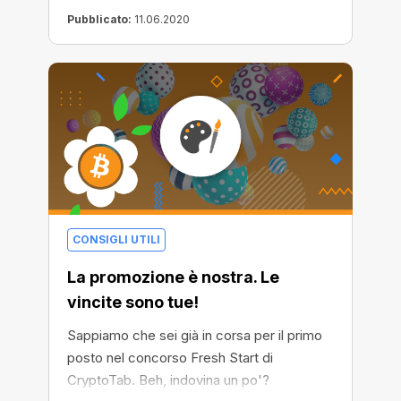
vincere $1000, oppure, semplicemente
Pubblicato:
11.06.2020
aggiungendo tre utenti, avere la fortuna di
vincere $10 - abbiamo fantastiche notizie
per te! Stiamo modificando i termini di
partecipazione al concorso - da questo
momento in poi considereremo non solo le
installazioni desktop ma anche quelle in
Android. Attira utenti mobile e guadagna di
più!
CONSIGLI UTILI
La promozione è nostra. Le
vincite sono tue!
Sappiamo che sei già in corsa per il primo
posto nel concorso Fresh Start di
CryptoTab. Beh, indovina un po'?