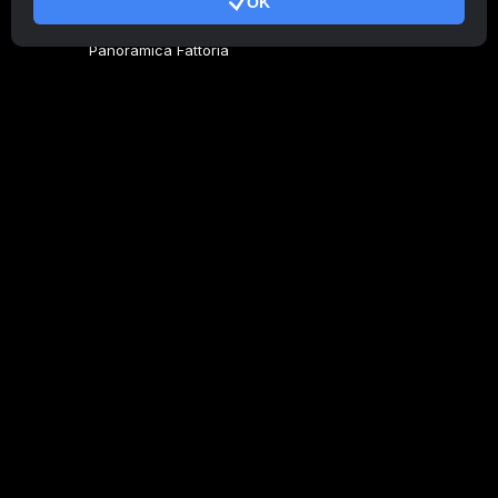
OK
Genera codice
Panoramica Fattoria
Panoramica Minatore
CryptoTab
Programma Affiliato
Addizionale
Condizioni d'uso
Termini di utilizzo di Programma Affiliato
Politica della privacy
Gestione dei Cookie
Tutorial Demo
/
Real
I nostri prodotti