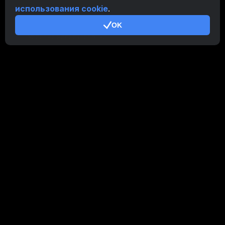
использования cookie
.
Дополнительно
OK
Условия использования
Правила Партнерской Программы
Политика конфиденциальности
Политика использования cookies
Руководство Demo
/
Real
Наши продукты
CT Farm для Android
CT Farm для iOS
PRO
CT Farm Веб-версия
PRO
Оставайтесь на связи