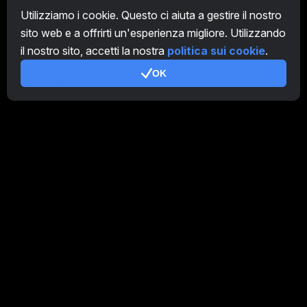
CryptoTab
Utilizziamo i cookie. Questo ci aiuta a gestire il nostro
sito web e a offrirti un'esperienza migliore. Utilizzando
Programma Affiliato
il nostro sito, accetti la nostra
politica sui cookie
.
Addizionale
OK
Condizioni d'uso
Termini di utilizzo di Programma Affiliato
Politica della privacy
Gestione dei Cookie
Tutorial Demo
/
Real
I nostri prodotti
CT Farm per Android
CT Farm per iOS
PRO
CT Farm Versione web
PRO