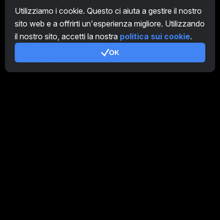
CryptoTab
Utilizziamo i cookie. Questo ci aiuta a gestire il nostro
sito web e a offrirti un'esperienza migliore. Utilizzando
Programma Affiliato
il nostro sito, accetti la nostra
politica sui cookie
.
Addizionale
OK
Condizioni d'uso
Termini di utilizzo di Programma Affiliato
Politica della privacy
Gestione dei Cookie
Tutorial Demo
/
Real
I nostri prodotti
CT Farm per Android
CT Farm per iOS
PRO
CT Farm Versione web
PRO