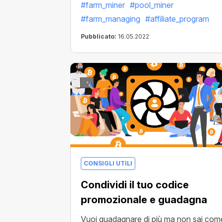
#farm_miner
#pool_miner
Programma Affiliati!
#farm_managing
#affiliate_program
Pubblicato:
16.05.2022
CONSIGLI UTILI
Condividi il tuo codice
promozionale e guadagna
Vuoi guadagnare di più ma non sai com