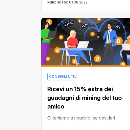
Farm e falli diventare i tuoi referral per
Pubblicato:
01.08.2022
ottenere un bonus pari al
15% del loro
mining
e riceveranno uno
sconto
speciale
!
CONSIGLI UTILI
Ricevi un 15% extra dei
guadagni di mining del tuo
amico
Ci teniamo a ribadirlo: se desideri
moltiplicare i tuoi profitti, iscriviti al