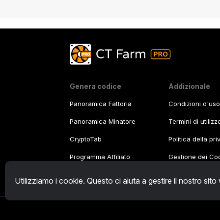
Genera codice
Addizionale
Panoramica Fattoria
Condizioni d'uso
Panoramica Minatore
Termini di utiliz
CryptoTab
Politica della pr
Programma Affiliato
Gestione dei Co
Tutorial Demo
/
Utilizziamo i cookie. Questo ci aiuta a gestire il nostro sito
© 2026.
All rights reserved. CT Technologies, ul. 