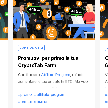
pari al 15% dei profitti delle persone che
hai segnalato!
CONSIGLI UTILI
C
Promuovi per primo la tua
O
CryptoTab Farm
6
Con il nostro
Affiliate Program
, è facile
V
aumentare le tue entrate in BTC. Ma vuoi
A
andare ancora oltre? Allora incoraggia i
P
#promo
#affiliate_program
#
tuoi amici a unirsi a CryptoTab Farm e sii
s
#farm_managing
#
tra i primi
a farlo!
p
ab