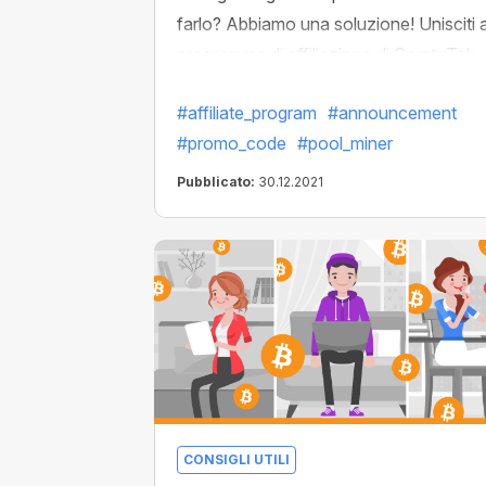
farlo? Abbiamo una soluzione! Unisciti a
programma di affiliazione di CryptoTab
Farm, condividi il tuo codice
#affiliate_program
#announcement
promozionale speciale con altri utenti e
#promo_code
#pool_miner
ottieni la percentuale del loro profitto
minerario. Aumenta di livello i tuoi
Pubblicato:
30.12.2021
guadagni in un lampo!
CONSIGLI UTILI