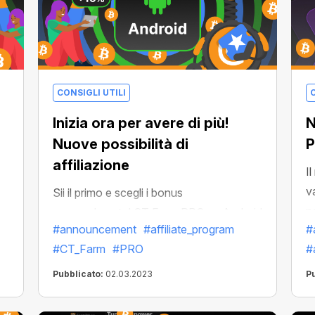
CONSIGLI UTILI
C
Inizia ora per avere di più!
N
Nuove possibilità di
P
affiliazione
I
v
Sii il primo e scegli i bonus
n
personalmente! CT Farm PRO su Android
#announcement
#affiliate_program
#
c
è appena stato lanciato. Stiamo
#CT_Farm
#PRO
#
m
aspettando che migliaia di nuovi farmer
C
entrino nella nostra cripto comunità e
Pubblicato:
02.03.2023
P
vogliamo che tu diventi la loro guida. In
cambio, come al solito, otterrai un bonus