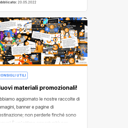
ubblicato:
20.05.2022
ONSIGLI UTILI
uovi materiali promozionali!
bbiamo aggiornato le nostre raccolte di
mmagini, banner e pagine di
estinazione; non perderle finché sono
uove! È un'ottima opportunità per