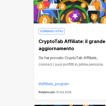
CONSIGLI UTILI
CryptoTab Affiliate: il grande
aggiornamento
Se hai provato CryptoTab Affiliate,
conosci i suoi profitti in prima persona.
Se non ti sei ancora iscritto, ora è il
momento migliore!
#affiliate_program
Pubblicato:
01.04.2025