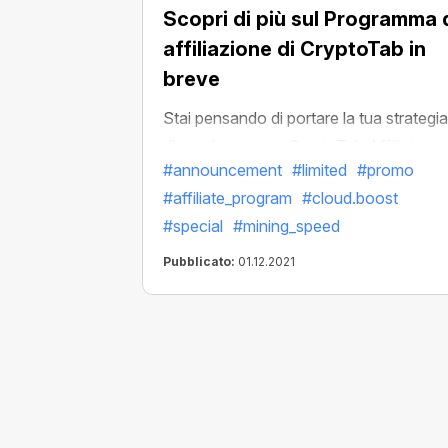
Scopri di più sul Programma 
affiliazione di CryptoTab in
breve
Stai pensando di portare la tua strategia
di guadagno con CryptoTab Affiliate a 
#announcement
#limited
#promo
livello superiore? CryptoTab è una novit
#affiliate_program
#cloud.boost
e vuoi solo sapere come funziona? Sei
#special
#mining_speed
nel posto giusto!
Pubblicato:
01.12.2021