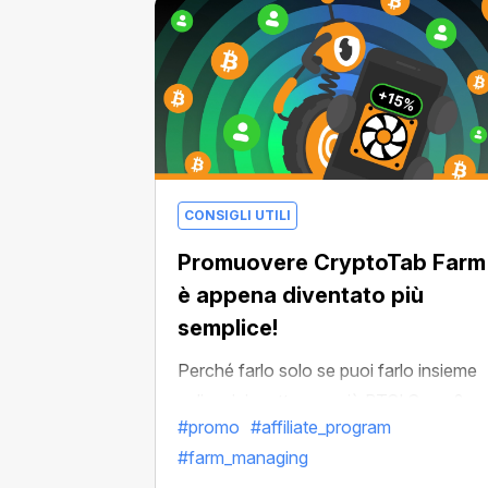
CONSIGLI UTILI
Promuovere CryptoTab Farm
è appena diventato più
semplice!
Perché farlo solo se puoi farlo insieme
agli amici e ottenere più BTC! Come?
#promo
#affiliate_program
Bene, con il nostro
Affiliate Program
è
#farm_managing
facile: invita gli amici a unirsi a CryptoT