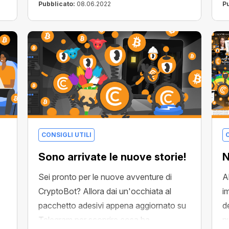
Pubblicato:
08.06.2022
P
CONSIGLI UTILI
C
Sono arrivate le nuove storie!
N
Sei pronto per le nuove avventure di
A
CryptoBot? Allora dai un'occhiata al
i
pacchetto adesivi appena aggiornato su
d
Telegram per scoprire cosa ha
n