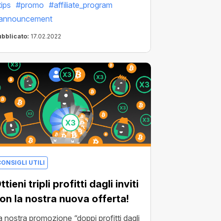
ggiungere un tocco di unicità alle tue
tips
#promo
#affiliate_program
ampagne promozionali, attrarre più
announcement
tenti e, in ultimo, massimizzare i tuoi
ubblicato:
17.02.2022
ofitti.
ONSIGLI UTILI
ttieni tripli profitti dagli inviti
on la nostra nuova offerta!
a nostra promozione “doppi profitti dagli