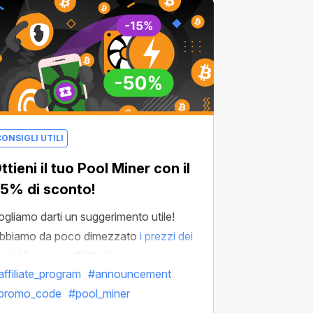
ONSIGLI UTILI
ttieni il tuo Pool Miner con il
5% di sconto!
ogliamo darti un suggerimento utile!
bbiamo da poco dimezzato
i prezzi dei
ool Miner
per offrirti più resa con meno
affiliate_program
#announcement
pesa. Ora vogliamo svelarti un trucco
promo_code
#pool_miner
er risparmiare ancora di più.