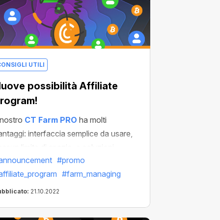
ONSIGLI UTILI
uove possibilità Affiliate
rogram!
l nostro
CT Farm PRO
ha molti
antaggi: interfaccia semplice da usare,
essun limite di spazio, e soluzioni
announcement
#promo
onvenienti per creare farm senza un PC;
affiliate_program
#farm_managing
a la nuova farm ha qualcos'altro per te.
os'è? La risposta è semplice:
ubblicato:
21.10.2022