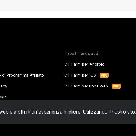
I nostri prodotti
CT Farm per Android
zo di Programma Affiliato
CT Farm per iOS
PRO
ivacy
CT Farm Versione web
PRO
okie
Real
 web e a offrirti un'esperienza migliore. Utilizzando il nostro sito
Michała Kleofasa Ogińskiego 11/9, 03-318 Warszawa, Poland