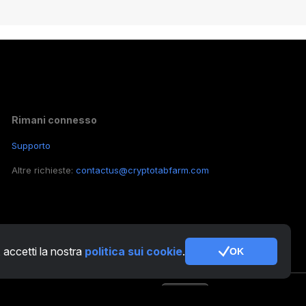
Rimani connesso
Supporto
Altre richieste:
contactus@cryptotabfarm.com
, accetti la nostra
politica sui cookie
.
OK
IT