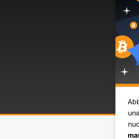
Abb
una
nuo
ma