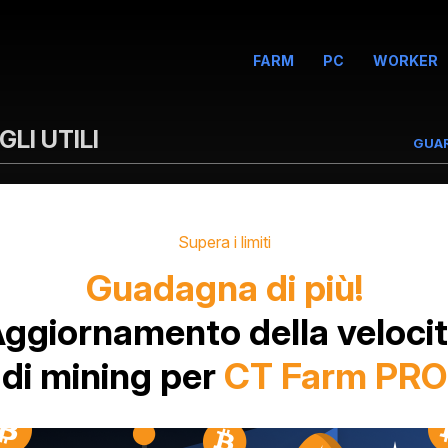
FARM
PC
WORKER
LI UTILI
GUA
Supera i limiti
Guadagna di più!
ggiornamento della veloci
di mining per
CT Farm PRO