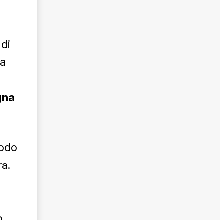
 di
La
gna
iodo
ra.
o