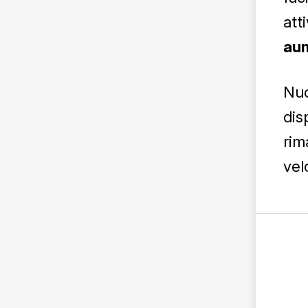
att
aum
Nuo
dis
rim
vel