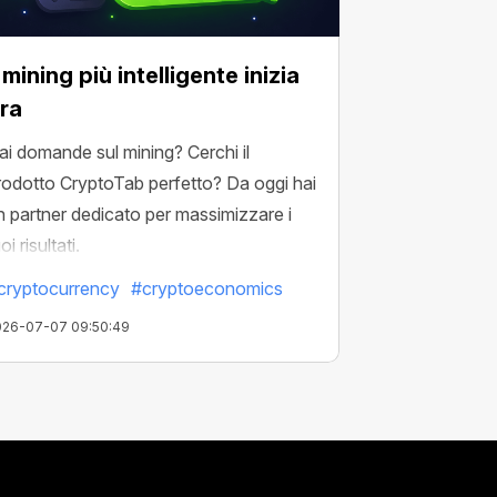
l mining più intelligente inizia
ra
ai domande sul mining? Cerchi il
rodotto CryptoTab perfetto? Da oggi hai
n partner dedicato per massimizzare i
oi risultati.
cryptocurrency
#cryptoeconomics
026-07-07 09:50:49