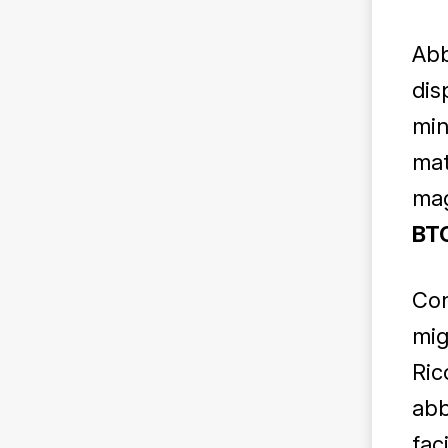
Abb
dis
min
mat
mag
BTC
Con
mig
Ric
abb
fac