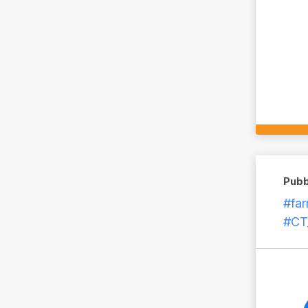
Pubb
#fa
#CT