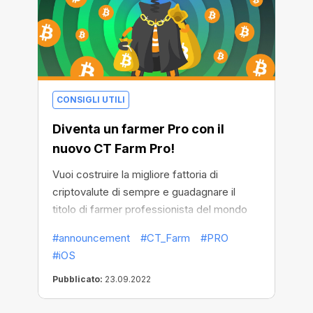
CONSIGLI UTILI
Diventa un farmer Pro con il
nuovo CT Farm Pro!
Vuoi costruire la migliore fattoria di
criptovalute di sempre e guadagnare il
titolo di farmer professionista del mondo
delle criptovalute? Allora dai il benvenuto a
#announcement
#CT_Farm
#PRO
CT Farm Pro
! Non è semplicemente
#iOS
un'app, è il tuo modo di conquistare nuove
vette e ottenere un incredibile reddito da
Pubblicato:
23.09.2022
BTC!
New Farm è