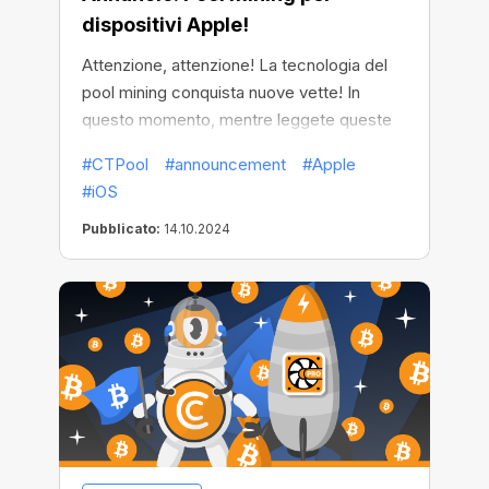
dispositivi Apple!
Attenzione, attenzione! La tecnologia del
pool mining conquista nuove vette! In
questo momento, mentre leggete queste
righe, l'applicazione CT Pool è disponibile
#CTPool
#announcement
#Apple
gratuitamente su AppStore. Ciò significa
#iOS
che l'innovativo pool mining di tutte le
principali criptovalute è ora disponibile sui
Pubblicato:
14.10.2024
dispositivi Apple!