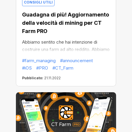
CONSIGLI UTILI
Guadagna di più! Aggiornamento
della velocità di mining per CT
Farm PRO
Abbiamo sentito che hai intenzione di
costruire una farm ad alto reddito. Abbiamo
anche piani: nuovi piani da Lavoratore con
#farm_managing
#announcement
maggiore velocità massima per CT Farm
#iOS
#PRO
#CT_Farm
PRO su iOS. È una sfida!
Pubblicato:
21.11.2022