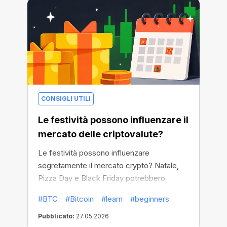
CONSIGLI UTILI
Le festività possono influenzare il
mercato delle criptovalute?
Le festività possono influenzare
segretamente il mercato crypto? Natale,
Pizza Day e Black Friday potrebbero
incidere sull’attività crypto più del previsto.
#BTC
#Bitcoin
#learn
#beginners
Pubblicato:
27.05.2026