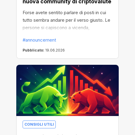
nuova community di criptovalute
Forse avete sentito parlare di posti in cui
tutto sembra andare per il verso giusto. Le
persone si capiscono a vicenda,
l’atmosfera è positiva e c’è sempre
#announcement
qualcosa di interessante da fare. Ad
esempio, le estrazioni settimanali di premi
Pubblicato:
19.06.2026
in criptovaluta: miner, potenziamenti,
criptovalute e molto altro!
CONSIGLI UTILI