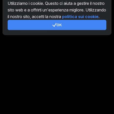
CryptoTab
Utilizziamo i cookie. Questo ci aiuta a gestire il nostro
sito web e a offrirti un'esperienza migliore. Utilizzando
Programma Affiliato
il nostro sito, accetti la nostra
politica sui cookie
.
Addizionale
OK
Condizioni d'uso
Termini di utilizzo di Programma Affiliato
Politica della privacy
Gestione dei Cookie
Tutorial Demo
/
Real
I nostri prodotti
CT Farm per Android
CT Farm per iOS
PRO
CT Farm Versione web
PRO