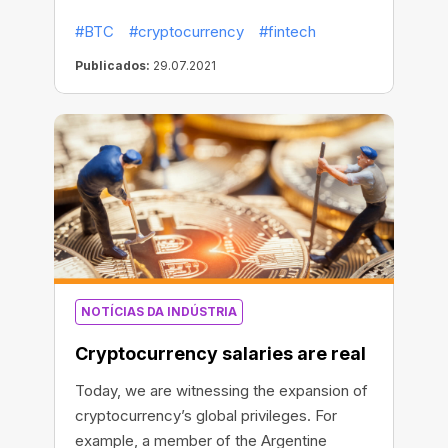
first-of-its-kind VISA credit card with 1.5-
#BTC
#cryptocurrency
#fintech
2% BTC cashback is now available for US
customers. The card was developed and
Publicados:
29.07.2021
issued by the American crypto-lending
platform BlockFi.
NOTÍCIAS DA INDÚSTRIA
Cryptocurrency salaries are real
Today, we are witnessing the expansion of
cryptocurrency’s global privileges. For
example, a member of the Argentine