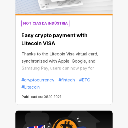
NOTÍCIAS DA INDÚSTRIA
Easy crypto payment with
Litecoin VISA
Thanks to the Litecoin Visa virtual card,
synchronized with Apple, Google, and
Samsung Pay, users can now pay for
millions of goods and services with
#cryptocurrency
#fintech
#BTC
Litecoin and other popular cryptos in a
#Litecoin
matter of minutes.
Publicados:
08.10.2021