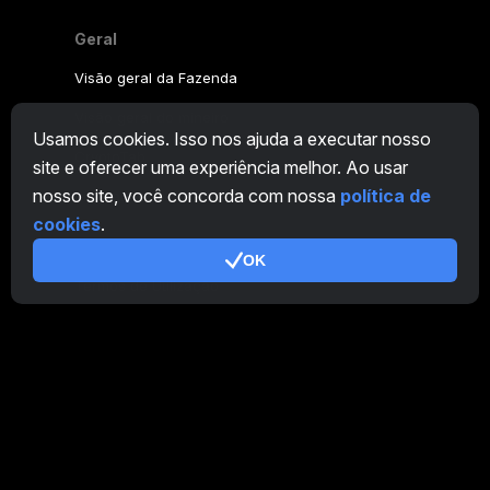
90% of Chinese miners were forced to
completely stop mining digital assets.
Geral
Visão geral da Fazenda
Visão geral do mineiro
Usamos cookies. Isso nos ajuda a executar nosso
CryptoTab
site e oferecer uma experiência melhor. Ao usar
nosso site, você concorda com nossa
política de
Programa de Afiliados
cookies
.
Adicional
OK
Termos de Utilização
Termos de Uso do Programa de Afiliados
Política de Privacidade
Política de cookies
Tutorial Demo
/
Real