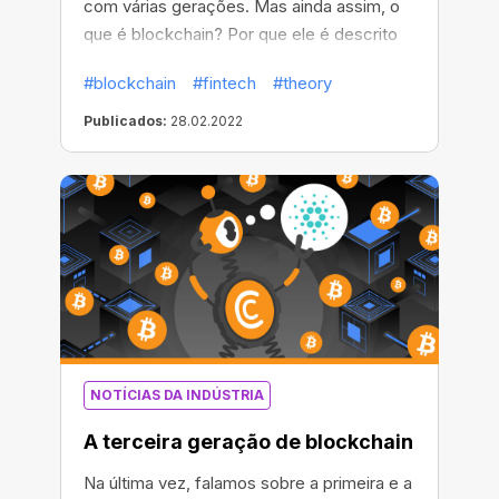
com várias gerações. Mas ainda assim, o
que é blockchain? Por que ele é descrito
como "descentralizado"? E como surgem
#blockchain
#fintech
#theory
os blocos novos? Vamos descobrir!
Publicados:
28.02.2022
NOTÍCIAS DA INDÚSTRIA
A terceira geração de blockchain
Na última vez, falamos sobre a primeira e a