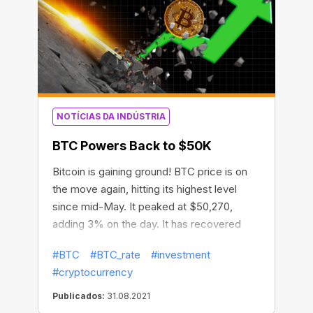
NOTÍCIAS DA INDÚSTRIA
BTC Powers Back to $50K
Bitcoin is gaining ground! BTC price is on
the move again, hitting its highest level
since mid-May. It peaked at $50,270,
adding 3% on the day. It has recovered
more than 72% since June. The crypto
#BTC
#BTC_rate
#investment
asset’s overall market valuation is currently
#cryptocurrency
at $942 billion. This could be a sign that the
“capitulation period has ended and the
Publicados:
31.08.2021
market is back on solid ground,” Coin