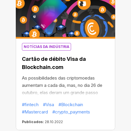
NOTÍCIAS DA INDÚSTRIA
Cartão de débito Visa da
Blockchain.com
As possibilidades das criptomoedas
aumentam a cada dia, mas, no dia 26 de
outubro, elas deram um grande passo
adiante! Nesse dia, a
Blockchain.com
— a
#fintech
#Visa
#Blockchain
empresa de serviços financeiros em
#Mastercard
#crypto_payments
criptomoedas mais popular do mundo —
mostrou ao mundo seu novo
Publicados:
28.10.2022
Blockchain.com Visa® Card.