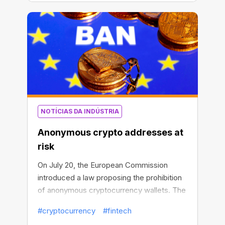
Metrics wrote in a Tuesday newsletter.
NOTÍCIAS DA INDÚSTRIA
Anonymous crypto addresses at
risk
On July 20, the European Commission
introduced a law proposing the prohibition
of anonymous cryptocurrency wallets. The
project offers to oblige companies
#cryptocurrency
#fintech
involved in cryptocurrency transfers to