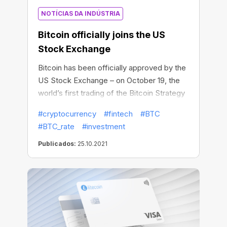
NOTÍCIAS DA INDÚSTRIA
Bitcoin officially joins the US
Stock Exchange
Bitcoin has been officially approved by the
US Stock Exchange – on October 19, the
world’s first trading of the Bitcoin Strategy
ETF was successfully launched in New
#cryptocurrency
#fintech
#BTC
York. In two days of trading, Bitcoin assets
#BTC_rate
#investment
managed by the exchange-traded fund
exceeded $1 billion. The Bitcoin Strategy
Publicados:
25.10.2021
ETF thus became the first US exchange-
traded fund to be officially approved for
Bitcoin contracts.