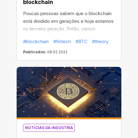
blockchain
Poucas pessoas sabem que o blockchain
está dividido em gerações e hoje estamos
na terceira geração. Então, vamos
descobrir o que é isso e começar com as
#blockchain
#fintech
#BTC
#theory
duas primeiras gerações!
Publicados:
08.02.2022
NOTÍCIAS DA INDÚSTRIA