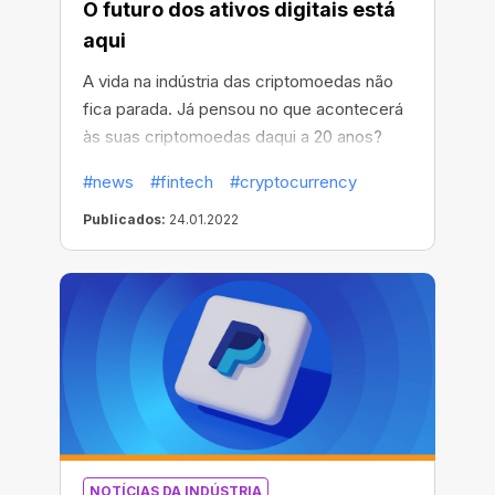
O futuro dos ativos digitais está
aqui
A vida na indústria das criptomoedas não
fica parada. Já pensou no que acontecerá
às suas criptomoedas daqui a 20 anos?
50? As pessoas estão acostumadas a
#news
#fintech
#cryptocurrency
repassar sua fortuna para a futura geração
ou deixá-la no nome de seus parentes e
Publicados:
24.01.2022
entes mais próximos.
NOTÍCIAS DA INDÚSTRIA