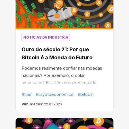
NOTÍCIAS DA INDÚSTRIA
Ouro do século 21: Por que
Bitcoin é a Moeda do Futuro
Podemos realmente confiar nas moedas
nacionais? Por exemplo, o dólar
americano? Elas têm nos preocupado
bastante enquanto observamos a inflação,
#tips
#cryptoeconomics
#bitcoin
as flutuações do mercado e as tendências
econômicas globais nos últimos anos. A
Publicados:
22.01.2023
taxa de inflação do dólar americano em
2022 ultrapassou a máxima histórica em 40
anos e atingiu 7,9%.