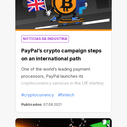
NOTÍCIAS DA INDÚSTRIA
PayPal’s crypto campaign steps
on an international path
One of the world’s leading payment
processors, PayPal launches its
cryptocurrency services in the UK starting
from late August 2021.
#cryptocurrency
#fintech
Publicados:
07.09.2021