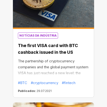
and Circle. The partnership is aimed at
ensuring that cryptocurrency cardholders
can pay for goods and services wherever
MasterCard is accepted.
NOTÍCIAS DA INDÚSTRIA
The first VISA card with BTC
cashback issued in the US
The partnership of cryptocurrency
companies and the global payment system
VISA has just reached a new level: the
first-of-its-kind VISA credit card with 1.5-
#BTC
#cryptocurrency
#fintech
2% BTC cashback is now available for US
customers. The card was developed and
Publicados:
29.07.2021
issued by the American crypto-lending
platform BlockFi.