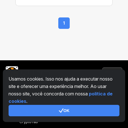
settling payments in fiat currencies only.
1
PT
Usamos cookies. Isso nos ajuda a executar nosso
site e oferecer uma experiência melhor. Ao usar
Geral
nosso site, você concorda com nossa
política de
cookies
.
Visão geral da Fazenda
OK
Visão geral do mineiro
CryptoTab