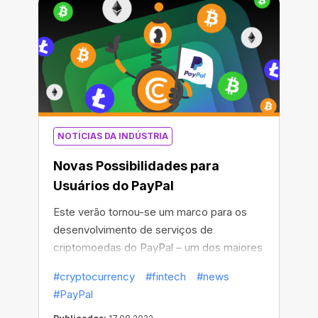
NOTÍCIAS DA INDÚSTRIA
Novas Possibilidades para
Usuários do PayPal
Este verão tornou-se um marco para os
desenvolvimento de serviços de
criptomoedas do PayPal – um dos maiores
processadores de pagamentos do mundo.
#cryptocurrency
#fintech
#news
#PayPal