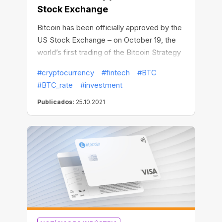
Stock Exchange
Bitcoin has been officially approved by the
US Stock Exchange – on October 19, the
world’s first trading of the Bitcoin Strategy
ETF was successfully launched in New
#cryptocurrency
#fintech
#BTC
York. In two days of trading, Bitcoin assets
#BTC_rate
#investment
managed by the exchange-traded fund
exceeded $1 billion. The Bitcoin Strategy
Publicados:
25.10.2021
ETF thus became the first US exchange-
traded fund to be officially approved for
Bitcoin contracts.