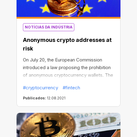
NOTÍCIAS DA INDÚSTRIA
Anonymous crypto addresses at
risk
On July 20, the European Commission
introduced a law proposing the prohibition
of anonymous cryptocurrency wallets. The
project offers to oblige companies
#cryptocurrency
#fintech
involved in cryptocurrency transfers to
track the personal data of senders and
Publicados:
12.08.2021
recipients of digital assets, including a full
name, residence address, date of birth,
and account number. Personal
identification is said to be imperative for
the security of such transfers and the