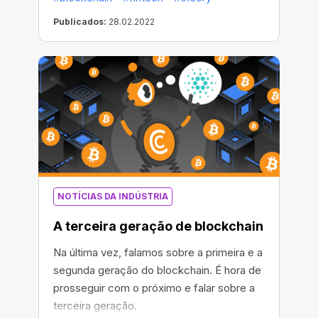
os blocos novos? Vamos descobrir!
Publicados:
28.02.2022
NOTÍCIAS DA INDÚSTRIA
A terceira geração de blockchain
Na última vez, falamos sobre a primeira e a
segunda geração do blockchain. É hora de
prosseguir com o próximo e falar sobre a
terceira geração.