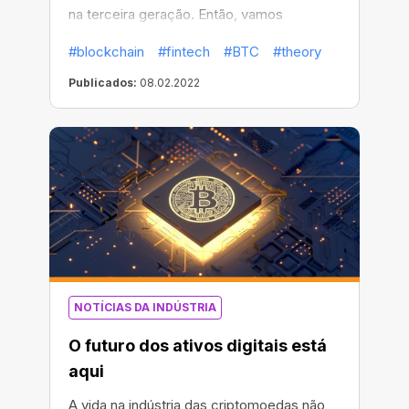
na terceira geração. Então, vamos
descobrir o que é isso e começar com as
#blockchain
#fintech
#BTC
#theory
duas primeiras gerações!
Publicados:
08.02.2022
NOTÍCIAS DA INDÚSTRIA
O futuro dos ativos digitais está
aqui
A vida na indústria das criptomoedas não