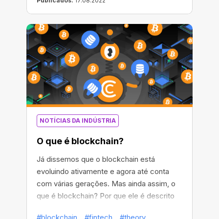
Publicados:
17.08.2022
NOTÍCIAS DA INDÚSTRIA
O que é blockchain?
Já dissemos que o blockchain está
evoluindo ativamente e agora até conta
com várias gerações. Mas ainda assim, o
que é blockchain? Por que ele é descrito
como "descentralizado"? E como surgem
#blockchain
#fintech
#theory