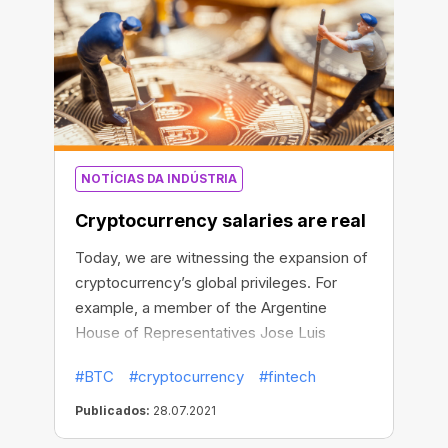
NOTÍCIAS DA INDÚSTRIA
Cryptocurrency salaries are real
Today, we are witnessing the expansion of
cryptocurrency’s global privileges. For
example, a member of the Argentine
House of Representatives Jose Luis
Ramon announced the introduction of a bill
#BTC
#cryptocurrency
#fintech
allowing employees to be paid in
cryptocurrency (either partially or in
Publicados:
28.07.2021
whole). According to the deputy, today