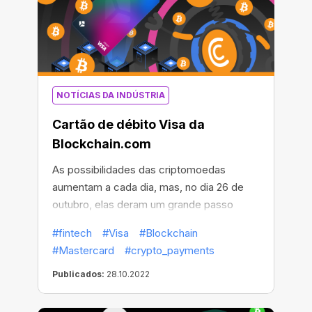
NOTÍCIAS DA INDÚSTRIA
Cartão de débito Visa da
Blockchain.com
As possibilidades das criptomoedas
aumentam a cada dia, mas, no dia 26 de
outubro, elas deram um grande passo
adiante! Nesse dia, a
Blockchain.com
— a
#fintech
#Visa
#Blockchain
empresa de serviços financeiros em
#Mastercard
#crypto_payments
criptomoedas mais popular do mundo —
mostrou ao mundo seu novo
Publicados:
28.10.2022
Blockchain.com Visa® Card.