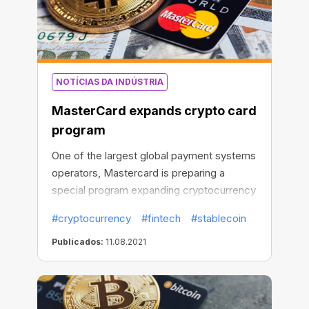
facilitation of the enforcement agencies’
combat against money laundering and
terrorist financing.
NOTÍCIAS DA INDÚSTRIA
MasterCard expands crypto card
program
One of the largest global payment systems
operators, Mastercard is preparing a
special program expanding cryptocurrency
payment options and simplifying the
#cryptocurrency
#fintech
#stablecoin
process of converting crypto into fiat
(traditional) currencies. This will be
Publicados:
11.08.2021
possible thanks to MasterCard’s
partnership with such fintech and
blockchain companies as Evolve, Paxos,