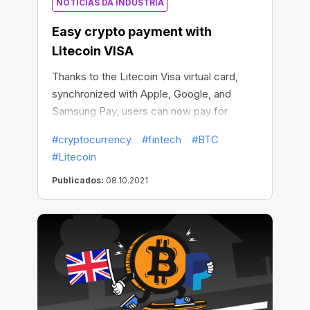
NOTÍCIAS DA INDÚSTRIA
Easy crypto payment with
Litecoin VISA
Thanks to the Litecoin Visa virtual card,
synchronized with Apple, Google, and
Samsung Pay, users can now pay for
millions of goods and services with
#cryptocurrency
#fintech
#BTC
Litecoin and other popular cryptos in a
#Litecoin
matter of minutes.
Publicados:
08.10.2021