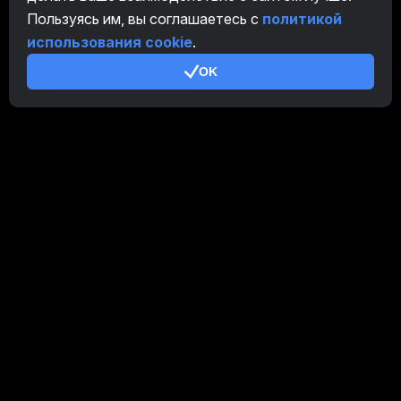
Пользуясь им, вы соглашаетесь с
политикой
Партнерская Программа
использования cookie
.
Дополнительно
OK
Условия использования
Правила Партнерской Программы
Политика конфиденциальности
Политика использования cookies
Руководство Demo
/
Real
Наши продукты
CT Farm для Android
CT Farm для iOS
PRO
CT Farm Веб-версия
PRO
Оставайтесь на связи