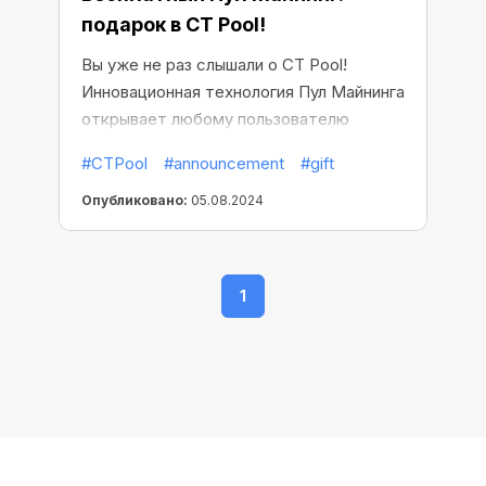
подарок в CT Pool!
Вы уже не раз слышали о CT Pool!
Инновационная технология Пул Майнинга
открывает любому пользователю
возможность майнить любую крупную
#CTPool
#announcement
#gift
криптовалюту со скоростью в десятки
миллионов H/s. И все это без
Опубликовано:
05.08.2024
использования мощностей вашего
устройства!
1