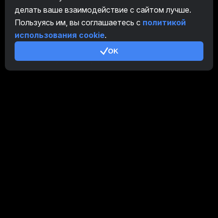
CryptoTab
делать ваше взаимодействие с сайтом лучше.
Пользуясь им, вы соглашаетесь с
политикой
Партнерская Программа
использования cookie
.
Дополнительно
OK
Условия использования
Правила Партнерской Программы
Политика конфиденциальности
Политика использования cookies
Руководство Demo
/
Real
Наши продукты
CT Farm для Android
CT Farm для iOS
PRO
CT Farm Веб-версия
PRO