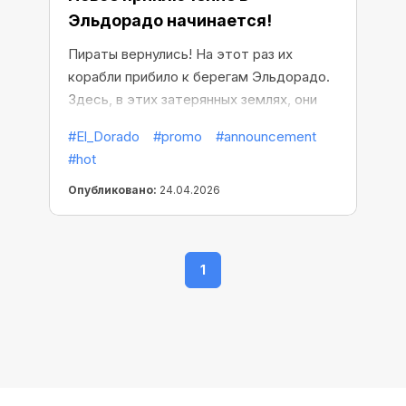
Эльдорадо начинается!
Пираты вернулись! На этот раз их
корабли прибило к берегам Эльдорадо.
Здесь, в этих затерянных землях, они
обнаружили сундуки с невероятными
#El_Dorado
#promo
#announcement
богатствами!
#hot
Опубликовано:
24.04.2026
1