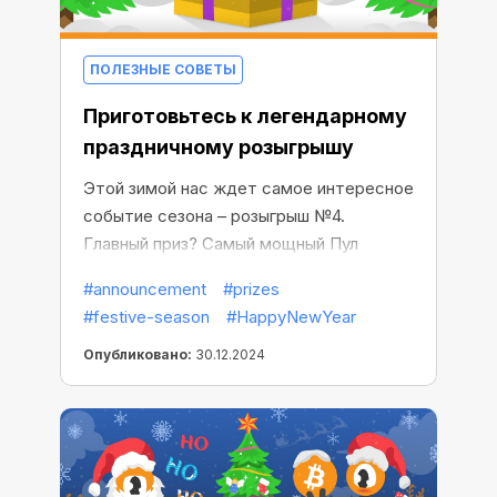
ПОЛЕЗНЫЕ СОВЕТЫ
Приготовьтесь к легендарному
праздничному розыгрышу
Этой зимой нас ждет самое интересное
событие сезона – розыгрыш №4.
Главный приз? Самый мощный Пул
Майнер, чтобы максимально увеличить
#announcement
#prizes
успех вашего майнинга. Но в розыгрыш
#festive-season
#HappyNewYear
попадут только 100 лучших участников,
и #1 получит главную награду.
Опубликовано:
30.12.2024