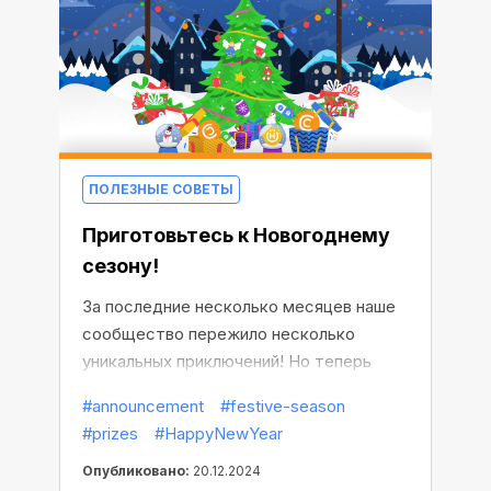
ПОЛЕЗНЫЕ СОВЕТЫ
Приготовьтесь к Новогоднему
сезону!
За последние несколько месяцев наше
сообщество пережило несколько
уникальных приключений! Но теперь
настало время для самого уютного из
#announcement
#festive-season
праздников. Приготовьтесь к
#prizes
#HappyNewYear
Новогоднему сезону, ведь он начнется
уже в понедельник!
Опубликовано:
20.12.2024