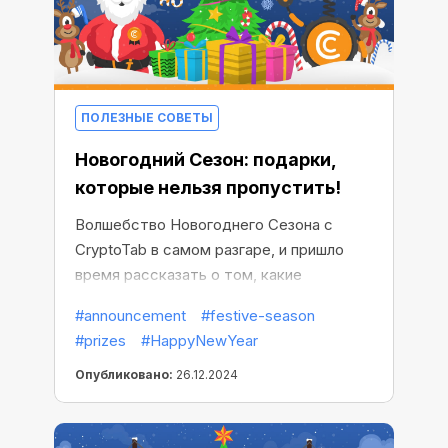
ПОЛЕЗНЫЕ СОВЕТЫ
Новогодний Сезон: подарки,
которые нельзя пропустить!
Волшебство Новогоднего Сезона с
CryptoTab в самом разгаре, и пришло
время рассказать о том, какие
великолепные подарки ждут вас.
#announcement
#festive-season
Каждая собранная снежинка
#prizes
#HappyNewYear
приближает вас к незабываемым
наградам. И они стоят затраченных
Опубликовано:
26.12.2024
усилий.