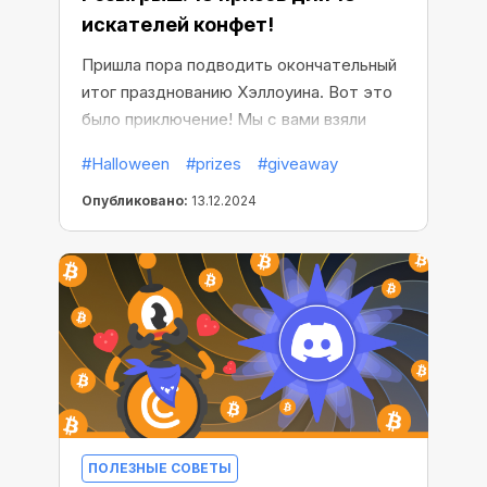
искателей конфет!
Пришла пора подводить окончательный
итог празднованию Хэллоуина. Вот это
было приключение! Мы с вами взяли
штурмом мрачный замок и как следует
#Halloween
#prizes
#giveaway
проучили Графа!
Опубликовано:
13.12.2024
ПОЛЕЗНЫЕ СОВЕТЫ