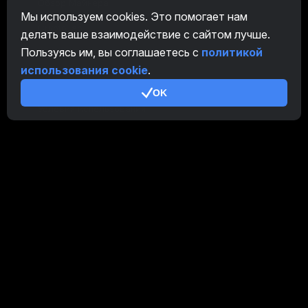
Обзор Майнера
Мы используем cookies. Это помогает нам
CryptoTab
делать ваше взаимодействие с сайтом лучше.
Пользуясь им, вы соглашаетесь с
политикой
Партнерская Программа
использования cookie
.
Дополнительно
OK
Условия использования
Правила Партнерской Программы
Политика конфиденциальности
Политика использования cookies
Руководство Demo
/
Real
Наши продукты
CT Farm для Android
CT Farm для iOS
PRO