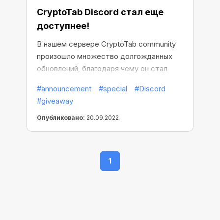
CryptoTab Discord стал еще
доступнее!
В нашем сервере CryptoTab community
произошло множество долгожданных
обновлений, благодаря чему он стал
еще удобнее и доступнее для всех!
#announcement
#special
#Discord
#giveaway
Опубликовано:
20.09.2022
1