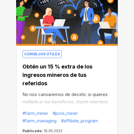
CONSEJOS ÚTILES
Obtén un 15 % extra de los
ingresos mineros de tus
referidos
No nos cansaremos de decirlo: si quieres
multiplicar tus beneficios, ¡hazte miembro
del programa de afiliados!
#farm_miner
#pool_miner
#farm_managing
#affiliate_program
Publicado:
16.05.2022