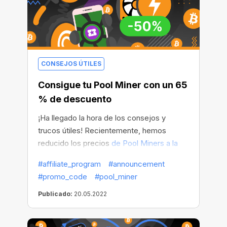
CONSEJOS ÚTILES
Consigue tu Pool Miner con un 65
% de descuento
¡Ha llegado la hora de los consejos y
trucos útiles! Recientemente, hemos
reducido los precios
de Pool Miners a la
mitad
para que puedas beneficiarte
#affiliate_program
#announcement
gastando menos. Y ahora queremos
#promo_code
#pool_miner
compartir contigo un truco útil para ahorrar
aún más.
Publicado:
20.05.2022