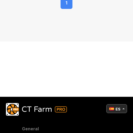
1
ES
General