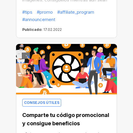
nuevos. Es una oportunidad que vale la
#tips
#promo
#affiliate_program
pena para añadir más singularidad a tus
#announcement
campañas promocionales, atraer a más
usuarios y, finalmente, maximizar tus
Publicado:
17.02.2022
ganancias.
CONSEJOS ÚTILES
Comparte tu código promocional
y consigue beneficios