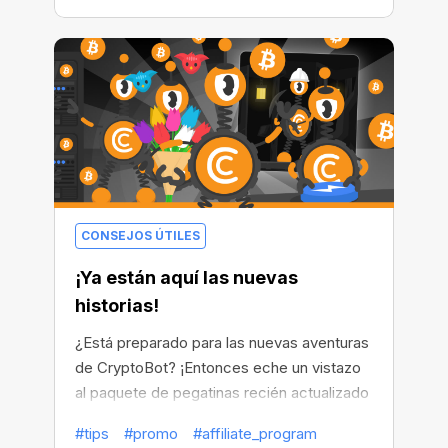
CONSEJOS ÚTILES
¡Ya están aquí las nuevas
historias!
¿Está preparado para las nuevas aventuras
de CryptoBot? ¡Entonces eche un vistazo
al paquete de pegatinas recién actualizado
en Telegram para ver lo que nuestro robot
#tips
#promo
#affiliate_program
ha estado haciendo! Teleportaciones,