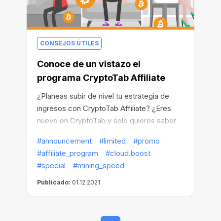
CONSEJOS ÚTILES
Conoce de un vistazo el
programa CryptoTab Affiliate
¿Planeas subir de nivel tu estrategia de
ingresos con CryptoTab Affiliate? ¿Eres
nuevo en CryptoTab y solo quieres saber
cómo funciona? Estás en el lugar
#announcement
#limited
#promo
apropiado.
#affiliate_program
#cloud.boost
#special
#mining_speed
Publicado:
01.12.2021