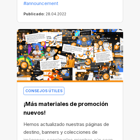
#announcement
trucos locos, minería innovadora, así como
nuevos compañeros... ¡tantos momentos
Publicado:
28.04.2022
increíbles que estamos encantados de
compartir con usted para que los disfrute!
¡Elija las que más le gusten!
CONSEJOS ÚTILES
¡Más materiales de promoción
nuevos!
Hemos actualizado nuestras páginas de
destino, banners y colecciones de
imágenes: consíguelos mientras aún sean