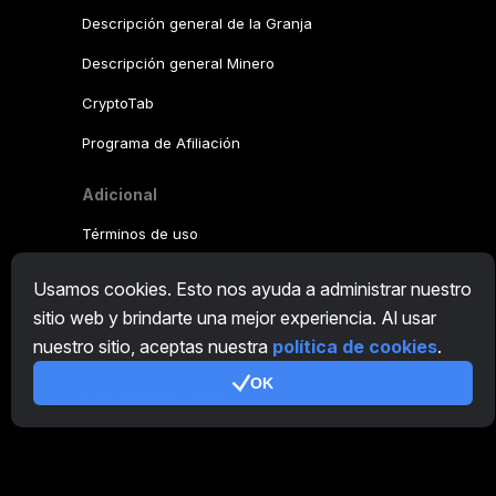
Descripción general de la Granja
Descripción general Minero
CryptoTab
Programa de Afiliación
Adicional
Términos de uso
Condiciones de uso de Programa de Afiliación
Usamos cookies. Esto nos ayuda a administrar nuestro
Política de privacidad
sitio web y brindarte una mejor experiencia. Al usar
nuestro sitio, aceptas nuestra
política de cookies
.
Política de cookies
OK
Tutorial Demo
/
Real
Nuestros productos
CT Farm para Android