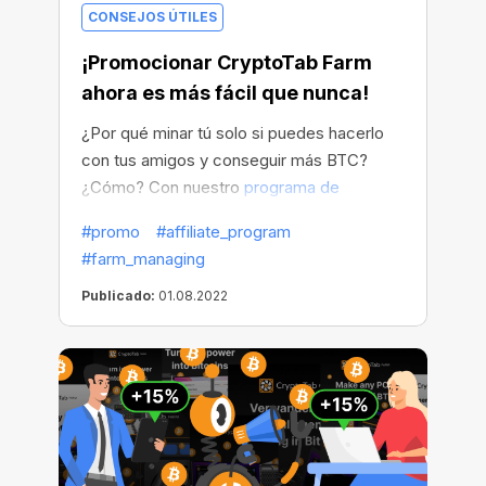
CONSEJOS ÚTILES
¡Promocionar CryptoTab Farm
ahora es más fácil que nunca!
¿Por qué minar tú solo si puedes hacerlo
con tus amigos y conseguir más BTC?
¿Cómo? Con nuestro
programa de
afiliados
es fácil: ¡invita a tus amigos a
#promo
#affiliate_program
unirse a CryptoTab Farm con tu enlace de
#farm_managing
referido para obtener una bonificación del
15 % de lo que mines
y ellos también
Publicado:
01.08.2022
recibirán un
descuento especial
!