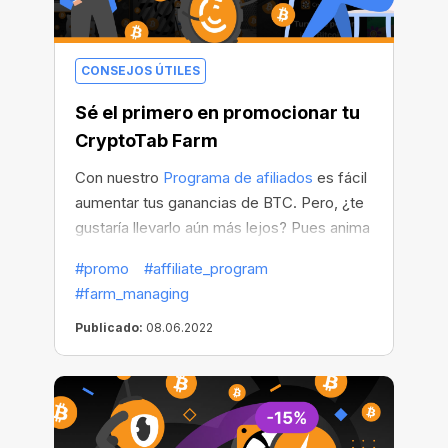
CONSEJOS ÚTILES
Sé el primero en promocionar tu
CryptoTab Farm
Con nuestro
Programa de afiliados
es fácil
aumentar tus ganancias de BTC. Pero, ¿te
gustaría llevarlo aún más lejos? Pues anima
a tus amigos a unirse a CryptoTab Farm y
#promo
#affiliate_program
sé uno de los primeros
en hacerlo.
#farm_managing
Publicado:
08.06.2022