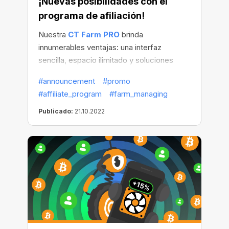
¡Nuevas posibilidades con el
programa de afiliación!
Nuestra
CT Farm PRO
brinda
innumerables ventajas: una interfaz
sencilla, espacio ilimitado y soluciones
fáciles para participar de granjas sin
#announcement
#promo
necesidad de un PC. Pero hay más... ¿Y
#affiliate_program
#farm_managing
qué es? La respuesta es clara:
Publicado:
21.10.2022