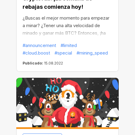
rebajas comienza hoy!
¿Buscas el mejor momento para empezar
a minar? ¿Tener una alta velocidad de
minado y ganar más BTC? Entonces, ¡ha
llegado la hora!
#announcement
#limited
#cloud.boost
#special
#mining_speed
Publicado:
15.08.2022