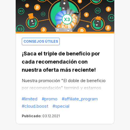
CONSEJOS ÚTILES
¡Saca el triple de beneficio por
cada recomendación con
nuestra oferta más reciente!
Nuestra promoción "El doble de beneficio
por recomendación" terminó y estamos
encantados de ver que muchos usuarios la
#limited
#promo
#affiliate_program
rentabilizaron. El beneficio doble es bueno,
#cloud.boost
#special
pero no es suficiente, así que hemos
Publicado:
03.12.2021
decidido lanzar una nueva y aún más
generosa oferta que durará hasta finales