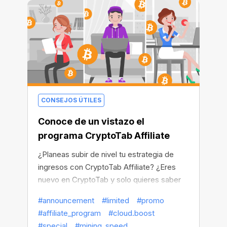
de 2021. Ahora te pagaremos el triple del
beneficio en todos los niveles de tu red de
recomendaciones. ¿A que suena genial?
CONSEJOS ÚTILES
Conoce de un vistazo el
programa CryptoTab Affiliate
¿Planeas subir de nivel tu estrategia de
ingresos con CryptoTab Affiliate? ¿Eres
nuevo en CryptoTab y solo quieres saber
cómo funciona? Estás en el lugar
#announcement
#limited
#promo
apropiado.
#affiliate_program
#cloud.boost
#special
#mining_speed