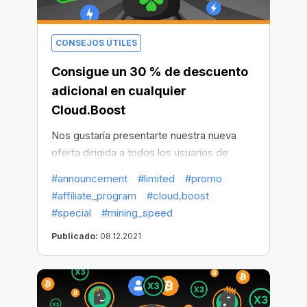
CONSEJOS ÚTILES
Consigue un 30 % de descuento
adicional en cualquier
Cloud.Boost
Nos gustaría presentarte nuestra nueva
oferta dirigida a todos los usuarios de
Android: se trata de un 30 % adicional de
#announcement
#limited
#promo
descuento para todos los multiplicadores
#affiliate_program
#cloud.boost
de Cloud.Boost. Para activar el descuento,
#special
#mining_speed
solo tienes que seguir el enlace y obtener
Publicado:
08.12.2021
cualquier incremento a nuestro precio
especial.