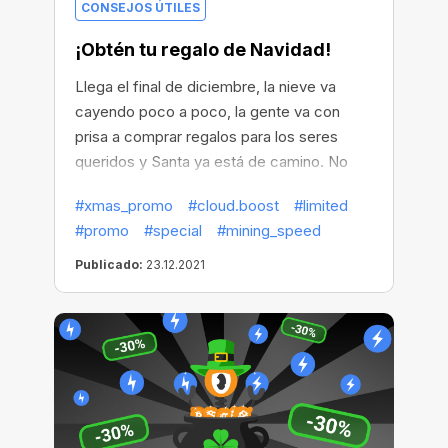
CONSEJOS ÚTILES
¡Obtén tu regalo de Navidad!
Llega el final de diciembre, la nieve va
cayendo poco a poco, la gente va con
prisa a comprar regalos para los seres
queridos y Santa ya está de camino. No
obstante, CryptoBot hizo los preparativos
#xmas_promo
#cloud.boost
#limited
por adelantado en sus manos y creó un
#promo
#special
#mining_speed
regalo para complacer a los que han
minado de forma más eficiente, más
Publicado:
23.12.2021
rápidamente y mejor que los demás este
año.